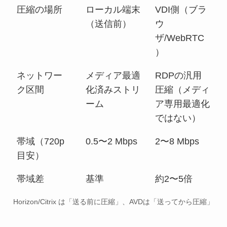
圧縮の場所
ローカル端末
VDI側（ブラ
（送信前）
ウ
ザ/WebRTC
）
ネットワー
メディア最適
RDPの汎用
ク区間
化済みストリ
圧縮（メディ
ーム
ア専用最適化
ではない）
帯域（720p
0.5〜2 Mbps
2〜8 Mbps
目安）
帯域差
基準
約2〜5倍
Horizon/Citrix は「送る前に圧縮」、AVDは「送ってから圧縮」