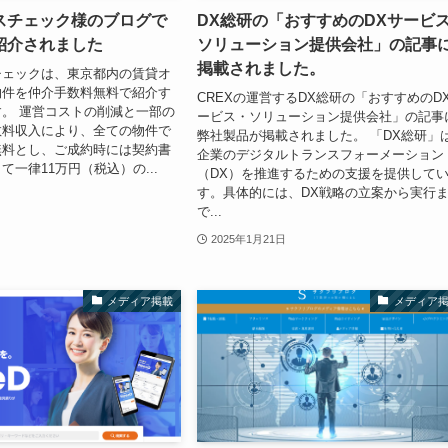
スチェック様のブログで
DX総研の「おすすめのDXサービ
紹介されました
ソリューション提供会社」の記事
掲載されました。
チェックは、東京都内の賃貸オ
物件を仲介手数料無料で紹介す
CREXの運営するDX総研の「おすすめのD
。 運営コストの削減と一部の
ービス・ソリューション提供会社」の記事
数料収入により、全ての物件で
弊社製品が掲載されました。 「DX総研」
無料とし、ご成約時には契約書
企業のデジタルトランスフォーメーション
て一律11万円（税込）の...
（DX）を推進するための支援を提供して
す。具体的には、DX戦略の立案から実行
で...
2025年1月21日
メディア掲載
メディア