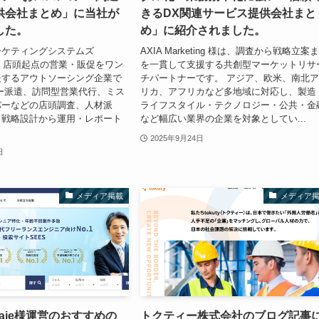
供会社まとめ」に当社が
きるDX関連サービス提供会社まと
した。
め」に紹介されました。
ーケティングシステムズ
AXIA Marketing 様は、調査から戦略立案
、店頭起点の営業・販促をワン
を一貫して支援する共創型マーケットリサ
援するアウトソーシング企業で
チパートナーです。 アジア、欧米、南北
ー派遣、訪問型営業代行、ミス
リカ、アフリカなど多地域に対応し、製造
パーなどの店頭調査、人材派
ライフスタイル・テクノロジー・公共・金
、戦略設計から運用・レポート
など幅広い業界の企業を対象としてい...
2025年9月24日
日
メディア掲載
メディア
raie様運営のおすすめの
トクティー株式会社のブログ記事