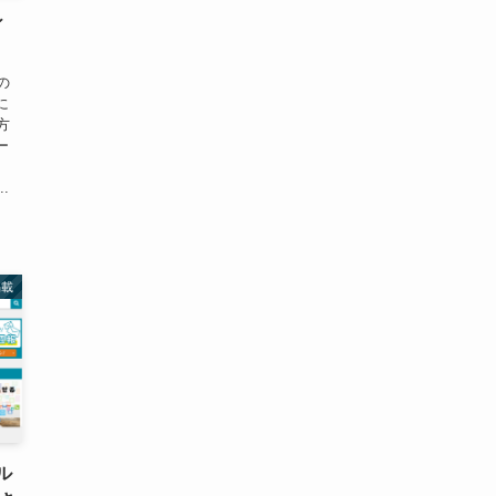
ィ
の
に
方
ー
.
掲載
ル