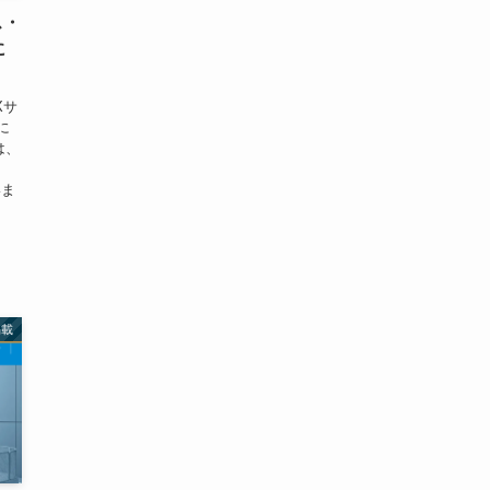
ス・
に
Xサ
に
は、
いま
ま
掲載