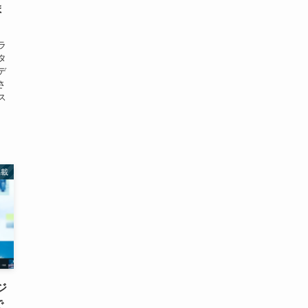
ま
ラ
タ
デ
さ
ス
.
掲載
ジ
で