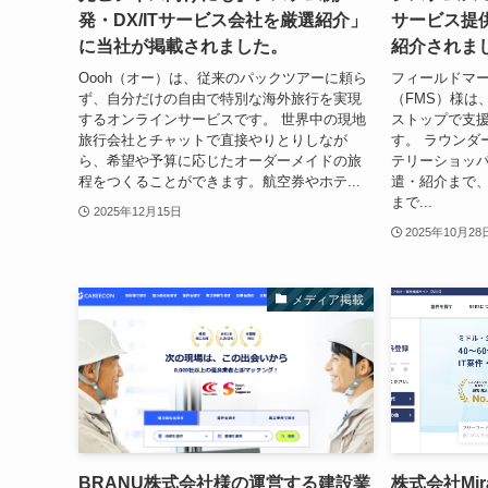
発・DX/ITサービス会社を厳選紹介」
サービス提
に当社が掲載されました。
紹介されま
Oooh（オー）は、従来のパックツアーに頼ら
フィールドマ
ず、自分だけの自由で特別な海外旅行を実現
（FMS）様は
するオンラインサービスです。 世界中の現地
ストップで支
旅行会社とチャットで直接やりとりしなが
す。 ラウンダ
ら、希望や予算に応じたオーダーメイドの旅
テリーショッ
程をつくることができます。航空券やホテ...
遣・紹介まで
まで...
2025年12月15日
2025年10月28
メディア掲載
BRANU株式会社様の運営する建設業
株式会社Mi