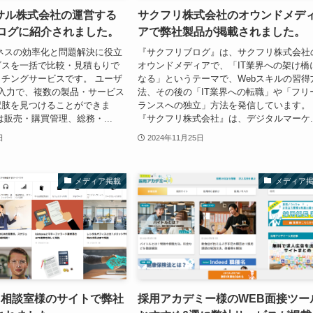
サル株式会社の運営する
サクフリ株式会社のオウンドメデ
ブログに紹介されました。
アで弊社製品が掲載されました。
ビジネスの効率化と問題解決に役立
『サクフリブログ』は、サクフリ株式会社
ビスを一括で比較・見積もりで
オウンドメディアで、「IT業界への架け橋
チングサービスです。 ユーザ
なる」というテーマで、Webスキルの習得
入力で、複数の製品・サービス
法、その後の「IT業界への転職」や「フリ
択肢を見つけることができま
ランスへの独立」方法を発信しています。
は販売・購買管理、総務・...
『サクフリ株式会社』は、デジタルマーケ..
日
2024年11月25日
メディア掲載
メディア
ス相談室様のサイトで弊社
採用アカデミー様のWEB面接ツー