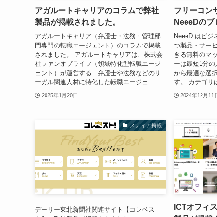
アガルートキャリアのコラムで弊社
フリーコン
製品が掲載されました。
NeeeDの
アガルートキャリア（弁護士・法務・管理部
NeeeD は
門専門の転職エージェント）のコラムで掲載
つ製品・サー
されました。 アガルートキャリアは、株式会
きる無料のマッ
社ファンオブライフ（領域特化型転職エージ
ーは最短1分の
ェント）が運営する、弁護士や法務などのリ
から最適な選
ーガル関連人材に特化した転職エージェ...
す。 カテゴリ
2025年1月20日
2024年12月11
メディア掲載
ICTオフィ
デーリー東北新聞社関連サイト【コレベス