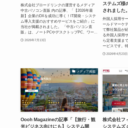
ステムズ様
株式会社ブロードリンクの運営するメディア
されました
中古パソコン直販 内の記事、「【2026年最
新】企業のDXを成功に導く！IT開発・システ
外国人採用サー
ム導入支援のおすすめサービスをご紹介」に
ールドマーケ
当社が掲載されました。 「中古パソコン直
て弊社製品が紹
販」は、ノートPCやデスクトップPC、ワー...
る外国人採用
ら定着支援ま
2026年7月13日
ービスです。特
2026年4月23日
メディア掲載
Oooh Magazineの記事「【旅行・観
株式会社フ
光ビジネス向けにも】システム開
システムズ 