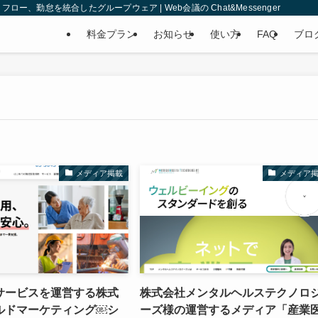
、勤怠を統合したグループウェア | Web会議の Chat&Messenger
料金プラン
お知らせ
使い方
FAQ
ブロ
メディア掲載
メディア
サービスを運営する株式
株式会社メンタルヘルステクノロ
ルドマーケティング￼シ
ーズ様の運営するメディア「産業