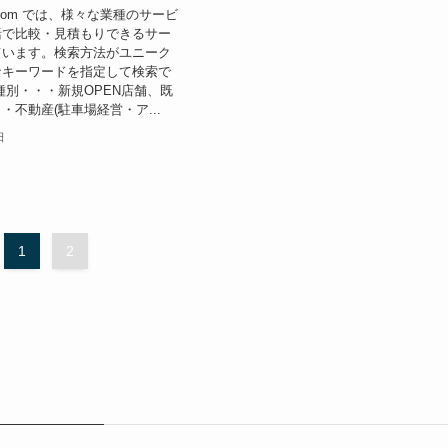
com では、様々な業種のサービ
括で比較・見積もりできるサー
ています。検索方法がユニーク
なキーワードを指定して検索で
種別・・・新規OPEN店舗、既
・不動産(駐車場経営・ア...
日
1
2