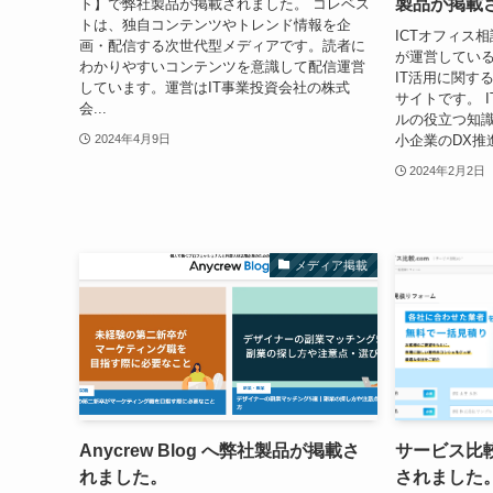
製品が掲載
ト】で弊社製品が掲載されました。 コレベス
トは、独自コンテンツやトレンド情報を企
ICTオフィス
画・配信する次世代型メディアです。読者に
が運営してい
わかりやすいコンテンツを意識して配信運営
IT活用に関す
しています。運営はIT事業投資会社の株式
サイトです。 
会...
ルの役立つ知
小企業のDX推
2024年4月9日
2024年2月2日
メディア掲載
Anycrew Blog へ弊社製品が掲載さ
サービス比較
れました。
されました