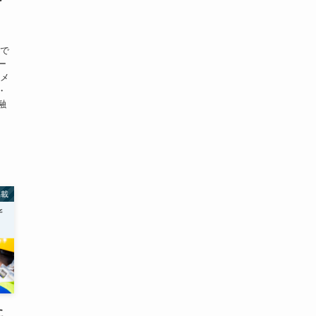
まで
ー
アメ
・
融
掲載
に