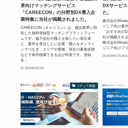
界向けマッチングサービス
DXサービ
「CAREECON」の分野別DX導入企
た。
業特集に当社が掲載されました。
株式会社Mira
ジニア向け案件
CAREECON（キャリコン）は、建設業界に特
「おすすめのD
化した無料登録型マッチングプラットフォー
社が掲載されま
ムです。協力会社や職人を探したい発注者
株式会社Mira
と、案件を受注したい企業・職人をオンライ
ジニア向けフリ
ンでつなぎ、エリアや業種、現在の募集状態
などで条件検索できる点が特長です。登録
2025年7月28日
企...
2025年8月4日
メディア掲載