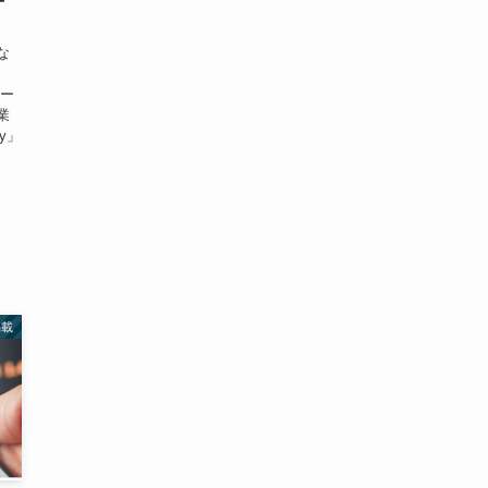
な
ィー
業
y」
掲載