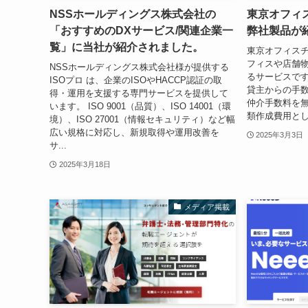
NSSホールディングス株式会社の
東京オフィ
「おすすめのDXサービス/関連企業一
弊社製品が
覧」に当社が紹介されました。
東京オフィス
フィスや店舗
NSSホールディングス株式会社様が提供する
るサービスです
ISOプロ は、企業のISOやHACCP認証の取
貸主からの手
得・運用を支援する専門サービスを提供して
仲介手数料を
います。 ISO 9001（品質）、ISO 14001（環
類作成費用とし
境）、ISO 27001（情報セキュリティ）など幅
広い規格に対応し、新規取得や運用改善を
2025年3月3日
サ...
2025年3月18日
メディア掲載