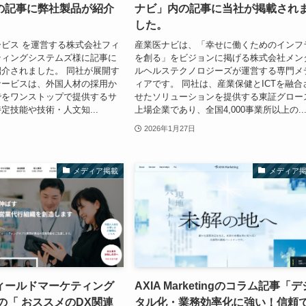
の記事に弊社製品が紹介
ナビ」内の記事に当社が掲載され
。
した。
ビス を運営する株式会社フィ
産業医ナビは、「幸せに働くためのインフ
ティングシステムズ様に記事に
を創る」をビジョンに掲げる株式会社メン
介されました。 同社が展開す
ルヘルステクノロジーズが運営する専門メ
サービスは、外国人材の採用か
ィアです。 同社は、産業保健とICTを融合
でをワンストップで提供するサ
せたソリューションを提供する東証グロー
定技能や技術・人文知...
上場企業であり、全国4,000事業所以上の..
2026年1月27日
メディア掲載
メディア
ィールドマーケティング
AXIA Marketingのコラム記事「デ
の「 おススメのDX関連
タル化・業務効率化に強い！信頼