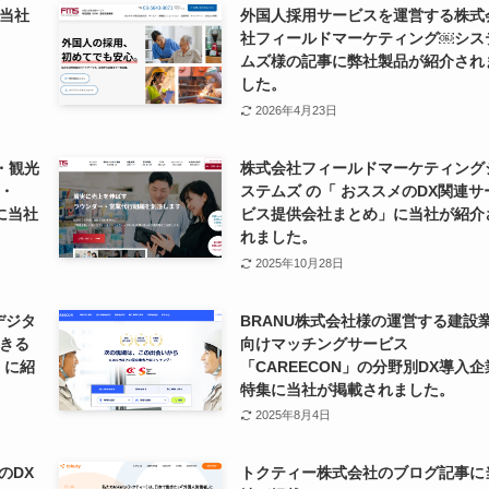
当社
外国人採用サービスを運営する株式
社フィールドマーケティング￼シス
ムズ様の記事に弊社製品が紹介され
した。
2026年4月23日
行・観光
株式会社フィールドマーケティング
・
ステムズ の「 おススメのDX関連サ
に当社
ビス提供会社まとめ」に当社が紹介
れました。
2025年10月28日
「デジタ
BRANU株式会社様の運営する建設
きる
向けマッチングサービス
」に紹
「CAREECON」の分野別DX導入企
特集に当社が掲載されました。
2025年8月4日
のDX
トクティー株式会社のブログ記事に