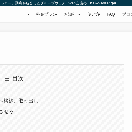
、勤怠を統合したグループウェア | Web会議の Chat&Messenger
料金プラン
お知らせ
使い方
FAQ
ブロ
目次
へ格納、取り出し
示させる