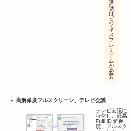
通
話
は
ビ
ジ
ネ
ス
プ
レ
ミ
ア
ム
が
必
要
高解像度フルスクリーン、テレビ会議
テレビ会議に
特化し、最高
FullHD 解像
度、フルスク