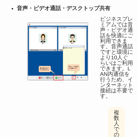
音声・ビデオ通話・デスクトップ共有
ビジネスプレ
ミアムでは音
声・ビデオ通
話を快適にご
利用できま
す。音声通話
ですと環境に
より10人ぐ
らいはご利用
できます。L
AN内通信を
行うため、イ
ンターネット
接続は不要で
す。
複
数
人
で
の