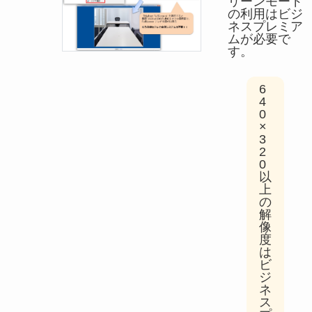
リーンモード
の利用はビジ
ネスプレミア
ムが必要で
す。
6
4
0
×
3
2
0
以
上
の
解
像
度
は
ビ
ジ
ネ
ス