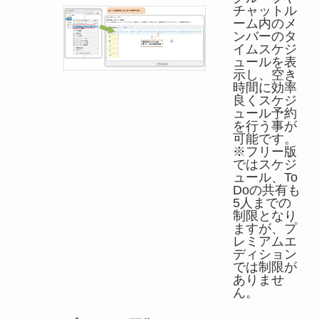
チャットル
ーム内のメ
ンバーのタ
イムスケジ
ュールを表
示し、空き
時間に効率
良くスケジ
ュール予約
を行う事が
可能です。
※フリー版
ではスケジ
ュール、To
Doの共有も
5人までの
制限となり
ますが、プ
レミアムエ
ディション
では制限が
ありませ
ん。