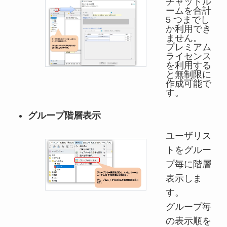
チャットル
ームを合計
5 つまでし
か利用でき
ません。
プレミアム
ライセンス
を利用する
と無制限に
作成可能で
す。
グループ階層表示
ユーザリス
トをグルー
プ毎に階層
表示しま
す。
グループ毎
の表示順を