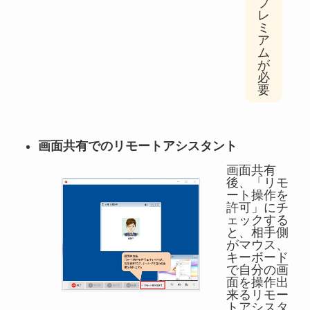
プ
レ
ミ
ア
ム
が
必
要
画面共有でのリモートアシスタント
画面共有
後、「リモ
ート操作を
許可」にチ
ェックする
と、相手側
がマウス、
キーボード
で自分の画
面を操作出
来るリモー
トアシスタ