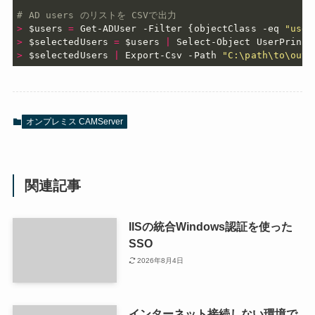
# AD users のリストを CSVで出力
>
$users
=
 Get-ADUser -Filter 
{
objectClass -eq 
"user
>
$selectedUsers
=
$users
|
>
$selectedUsers
|
 Export-Csv -Path 
"C:\path\to\outp
オンプレミス CAMServer
関連記事
IISの統合Windows認証を使った
SSO
2026年8月4日
インターネット接続しない環境で