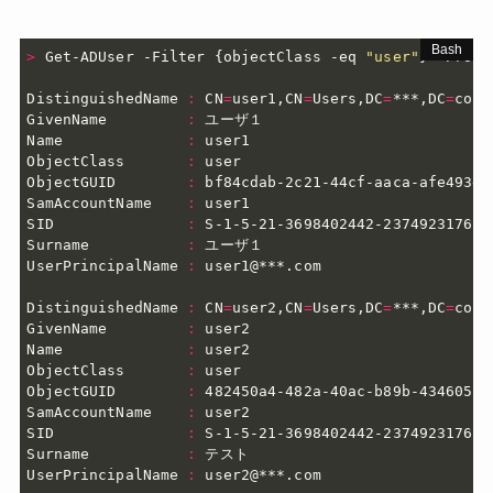
>
 Get-ADUser -Filter 
{
objectClass -eq 
"user"
}
 -Prope
DistinguishedName 
:
 CN
=
user1,CN
=
Users,DC
=
***,DC
=
com

GivenName         
:
 ユーザ１

Name              
:
 user1

ObjectClass       
:
 user

ObjectGUID        
:
 bf84cdab-2c21-44cf-aaca-afe493d97
SamAccountName    
:
 user1

SID               
:
 S-1-5-21-3698402442-2374923176-**
Surname           
:
 ユーザ１

UserPrincipalName 
:
 user1@***.com

DistinguishedName 
:
 CN
=
user2,CN
=
Users,DC
=
***,DC
=
com

GivenName         
:
 user2

Name              
:
 user2

ObjectClass       
:
 user

ObjectGUID        
:
 482450a4-482a-40ac-b89b-434605f45
SamAccountName    
:
 user2

SID               
:
 S-1-5-21-3698402442-2374923176-**
Surname           
:
 テスト

UserPrincipalName 
:
 user2@***.com
