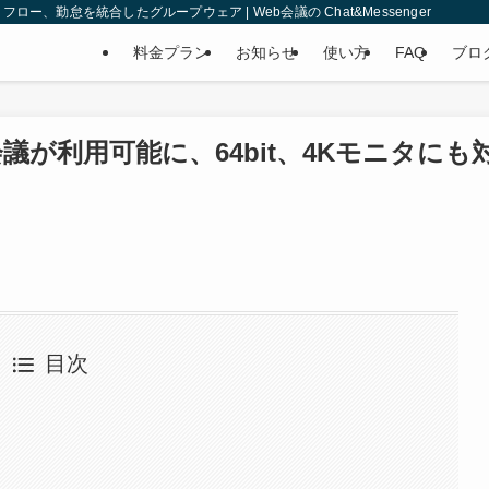
、勤怠を統合したグループウェア | Web会議の Chat&Messenger
料金プラン
お知らせ
使い方
FAQ
ブロ
議が利用可能に、64bit、4Kモニタにも
目次