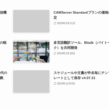
信機
CAMServer Standardプランの価
定
2025年3月11日
の軽
多言語翻訳ツール、Bitalk（バイト
ク）を共同開発
2024年2月18日
時代の
スケジュールや文書が件名毎にテン
療、
レートとして保存 v4.07.31
2023年12月4日