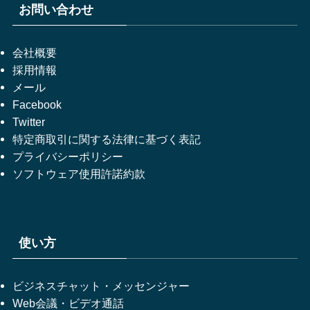
お問い合わせ
会社概要
採用情報
メール
Facebook
Twitter
特定商取引に関する法律に基づく表記
プライバシーポリシー
ソフトウェア使用許諾約款
使い方
ビジネスチャット・メッセンジャー
Web会議・ビデオ通話