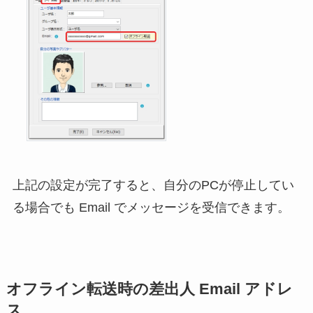
上記の設定が完了すると、自分のPCが停止してい
る場合でも Email でメッセージを受信できます。
オフライン転送時の差出人 Email アドレ
ス