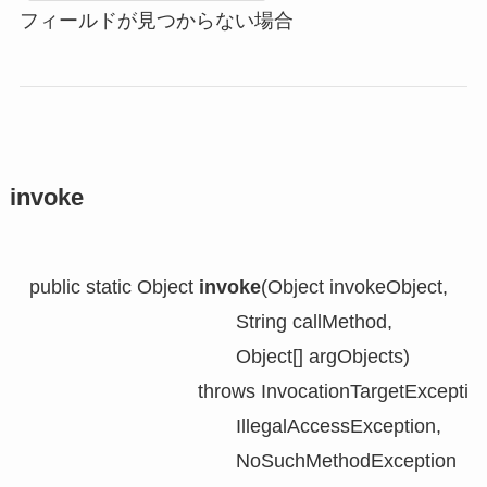
フィールドが見つからない場合
invoke
public static Object 
invoke
(Object invokeObject,

                                      String callMethod,

                                      Object[] argObjects)

                               throws InvocationTargetException
                                      IllegalAccessException,

                                      NoSuchMethodException