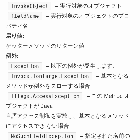
– 実行対象のオブジェクト
invokeObject
– 実行対象のオブジェクトのプロ
fieldName
パティ名
戻り値:
ゲッターメソッドのリターン値
例外:
– 以下の例外が発生します。
Exception
– 基本となる
InvocationTargetException
メソッドが例外をスローする場合
– この Method オ
IllegalAccessException
ブジェクトが Java
言語アクセス制御を実施し、基本となるメソッド
にアクセスでき ない場合
– 指定された名前の
NoSuchFieldException