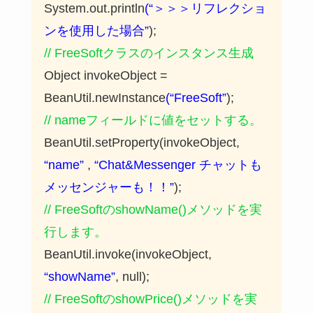
System.out.println
(“＞＞＞リフレクショ
ンを使用した場合”
);
// FreeSoftクラスのインスタンス生成
Object invokeObject =
BeanUtil.newInstance
(“FreeSoft”
);
// nameフィールドに値をセットする。
BeanUtil.setProperty(invokeObject,
“name”
,
“Chat&Messenger チャットも
メッセンジャーも！！”
);
// FreeSoftのshowName()メソッドを実
行します。
BeanUtil.invoke(invokeObject,
“showName”
, null);
// FreeSoftのshowPrice()メソッドを実