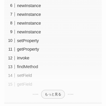
newInstance
newInstance
newInstance
newInstance
setProperty
getProperty
invoke
findMethod
setField
getField
もっと見る