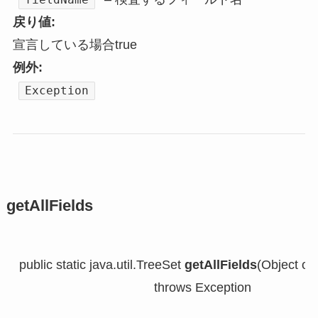
戻り値:
宣言している場合true
例外:
Exception
getAllFields
public static java.util.TreeSet 
getAllFields
(Object obj
                                      throws Exception