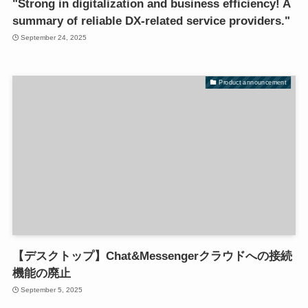
"Strong in digitalization and business efficiency! A
summary of reliable DX-related service providers."
September 24, 2025
Product announcement
【デスクトップ】Chat&Messengerクラウドへの接続
機能の廃止
September 5, 2025