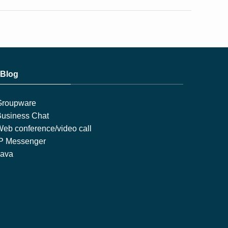
Blog
Groupware
usiness Chat
eb conference/video call
IP Messenger
Java