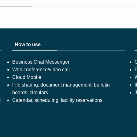
How to use
Business Chat Messenger
Web conference/video call
B
Cloud Mobile
W
File sharing, document management, bulletin
boards, circulars
l
Calendar, scheduling, facility reservations