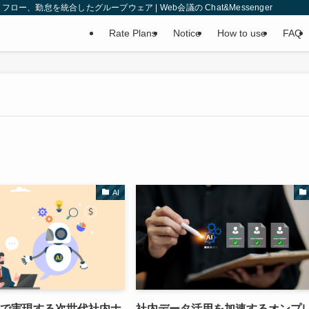
、勤怠を統合したグループウェア | Web会議の Chat&Messenger
Rate Plans
Notice
How to use
FAQ
AI
Iで実現する次世代社内ナ
社内データ活用を加速するオンプ