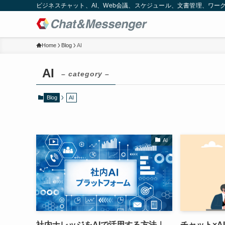
ビジネスチャット、AI、Web会議、スケジュール、文書管理、ワークフロー
Home
Blog
AI
AI
– category –
Blog
AI
AI
社内ナレッジをAIで活用する方法｜
チャット×A