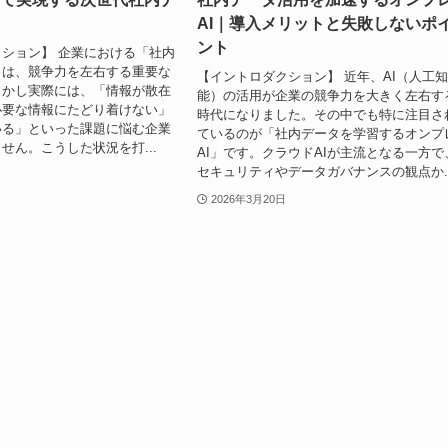
AI｜導入メリットと失敗しないポ
ント
ション】 企業における「社内
」は、競争力を左右する重要な
【イントロダクション】 近年、AI（人工
しかし実際には、「情報が散在
能）の活用が企業の競争力を大きく左右す
必要な情報にたどり着けない」
時代になりました。その中でも特に注目さ
いる」といった課題に悩む企業
ているのが「社内データを学習するオンプ
せん。こうした状況を打...
AI」です。クラウドAIが主流となる一方で
セキュリティやデータガバナンスの観点か..
2026年3月20日