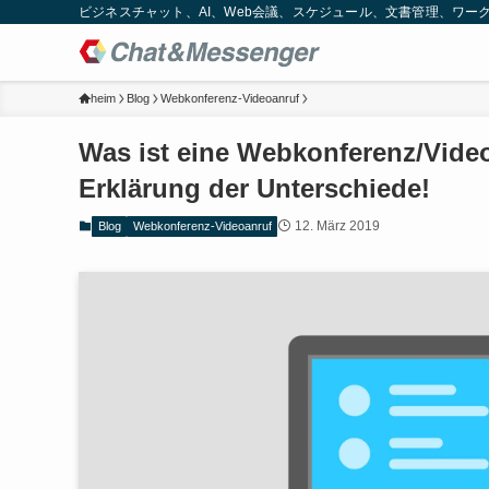
ビジネスチャット、AI、Web会議、スケジュール、文書管理、ワークフロー
heim
Blog
Webkonferenz-Videoanruf
Was ist eine Webkonferenz/Video
Erklärung der Unterschiede!
12. März 2019
Blog
Webkonferenz-Videoanruf