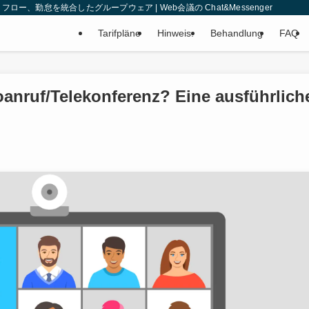
、勤怠を統合したグループウェア | Web会議の Chat&Messenger
Tarifpläne
Hinweis.
Behandlung
FAQ
anruf/Telekonferenz? Eine ausführlich