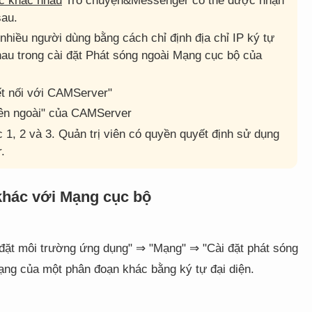
c khác nhau
Trò chuyện&Messenger có thể được nhận
sau.
nhiều người dùng bằng cách chỉ định địa chỉ IP ký tự
au trong cài đặt Phát sóng ngoài Mạng cục bộ của
ết nối với CAMServer"
ên ngoài" của CAMServer
ớc 1, 2 và 3. Quản trị viên có quyền quyết định sử dụng
.
khác với Mạng cục bộ
 đặt môi trường ứng dụng" ⇒ "Mạng" ⇒ "Cài đặt phát sóng
ạng của một phân đoạn khác bằng ký tự đại diện.