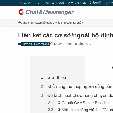
ビジネスチャット、AI、Web会議、スケジュール、文書管理、ワークフロー
trang chủ
Cách sử dụng
Máy chủ CAM tại chỗ
Liên kết các cơ sở/ngoài bộ địn
Ngày 17 tháng 8 năm 2017
Máy chủ CAM tại chỗ
Giới thiệu
Khả năng thu thập người dùng bên
Để kích hoạt chức năng chuyển đổ
① Cài đặt CAMServer Broadcast 
② Mỗi khách hàng chỉ định "Cài 