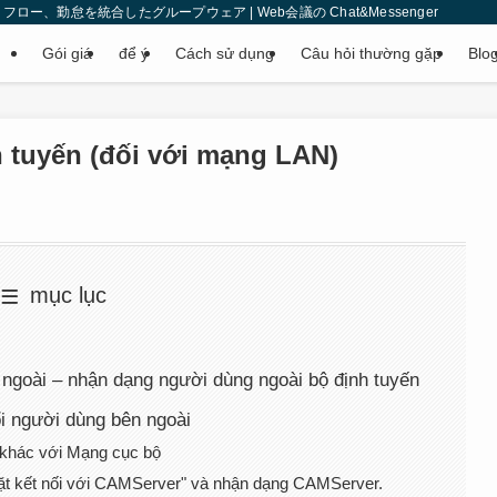
、勤怠を統合したグループウェア | Web会議の Chat&Messenger
Gói giá
để ý
Cách sử dụng
Câu hỏi thường gặp
Blo
h tuyến (đối với mạng LAN)
mục lục
 ngoài – nhận dạng người dùng ngoài bộ định tuyến
i người dùng bên ngoài
khác với Mạng cục bộ
đặt kết nối với CAMServer" và nhận dạng CAMServer.