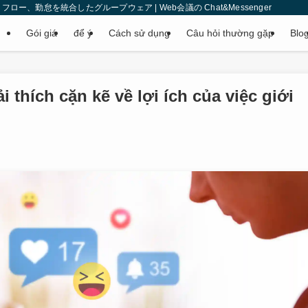
、勤怠を統合したグループウェア | Web会議の Chat&Messenger
Gói giá
để ý
Cách sử dụng
Câu hỏi thường gặp
Blo
 thích cặn kẽ về lợi ích của việc giới