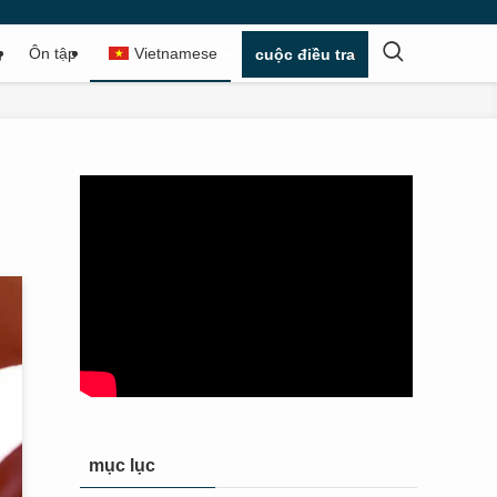
g
Ôn tập
Vietnamese
cuộc điều tra
mục lục