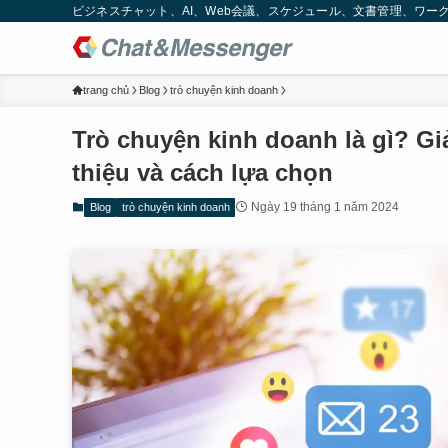
ビジネスチャット、AI、Web会議、スケジュール、文書管理、ワークフロー
trang chủ
Blog
trò chuyện kinh doanh
Trò chuyện kinh doanh là gì? Giải
thiệu và cách lựa chọn
Ngày 19 tháng 1 năm 2024
Blog
trò chuyện kinh doanh