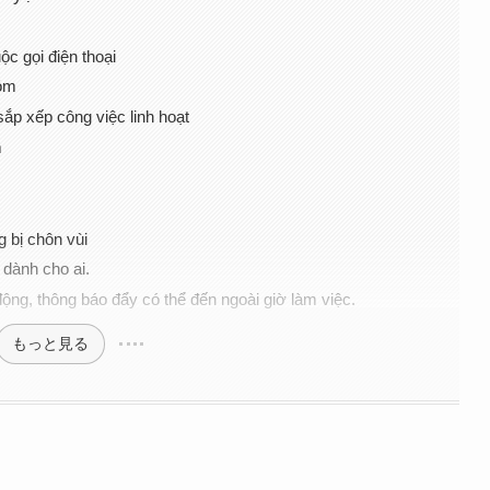
c gọi điện thoại
hóm
sắp xếp công việc linh hoạt
m
g bị chôn vùi
 dành cho ai.
di động, thông báo đẩy có thể đến ngoài giờ làm việc.
もっと見る