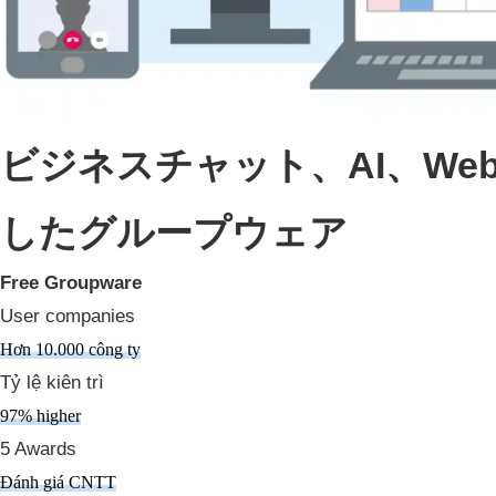
ビジネスチャット、AI、W
したグループウェア
Free Groupware
User companies
Hơn 10.000 công ty
Tỷ lệ kiên trì
97% higher
5 Awards
Đánh giá CNTT