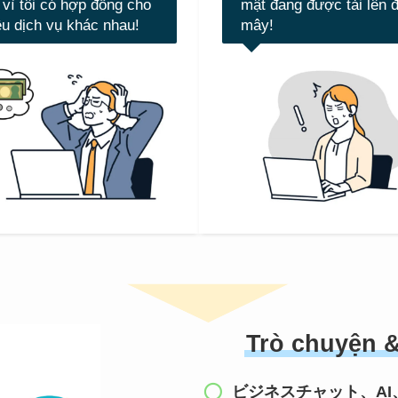
n vì tôi có hợp đồng cho
mật đang được tải lên 
ều dịch vụ khác nhau!
mây!
Trò chuyện &
ビジネスチャット、AI