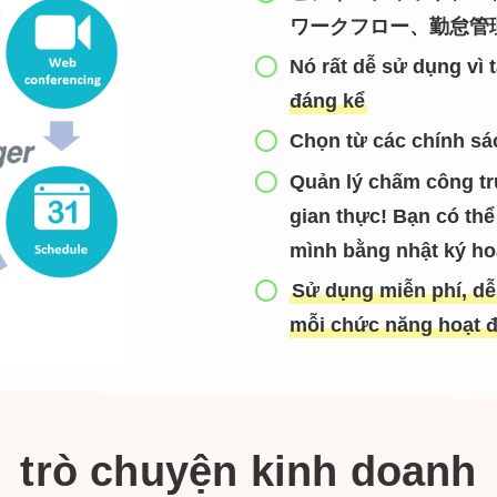
ワークフロー、勤怠管理をA
Nó rất dễ sử dụng vì 
đáng kể
Chọn từ các chính sá
Quản lý chấm công trự
gian thực! Bạn có thể 
mình bằng nhật ký ho
Sử dụng miễn phí, dễ
mỗi chức năng hoạt đ
trò chuyện kinh doanh