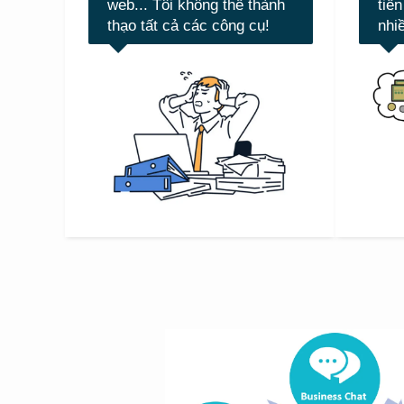
web... Tôi không thể thành
tiề
thạo tất cả các công cụ!
nhi