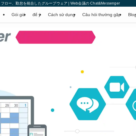
、勤怠を統合したグループウェア | Web会議の Chat&Messenger
Gói giá
để ý
Cách sử dụng
Câu hỏi thường gặp
Blo