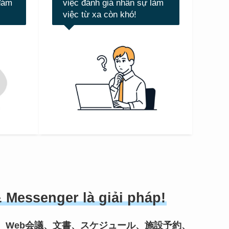
đám
việc đánh giá nhân sự làm
việc từ xa còn khó!
 Messenger là giải pháp!
、Web会議、文書、スケジュール、施設予約、