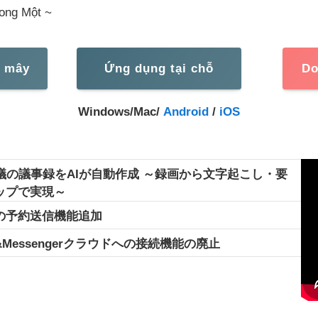
rong Một ~
m mây
Ứng dụng tại chỗ
Do
Windows/Mac/
Android
/
iOS
議の議事録をAIが自動作成 ～録画から文字起こし・要
ップで実現～
の予約送信機能追加
&Messengerクラウドへの接続機能の廃止