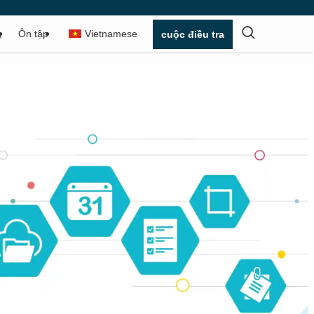
g
Ôn tập
Vietnamese
cuộc điều tra