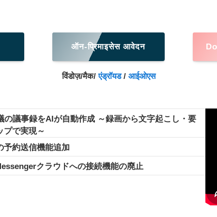
ऑन-प्रिमाइसेस आवेदन
Do
विंडोज़/मैक/
एंड्रॉयड
/
आईओएस
議の議事録をAIが自動作成 ～録画から文字起こし・要
ップで実現～
の予約送信機能追加
Messengerクラウドへの接続機能の廃止