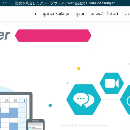
、勤怠を統合したグループウェア | Web会議の Chat&Messenger
मूल्य का रेखाचित्र
सूचना
का उपयोग कैसे करें
साम