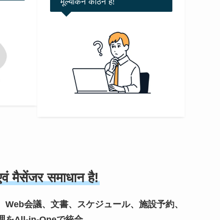
मूल्यांकन कठिन है!
वं मैसेंजर समाधान है!
、Web会議、文書、スケジュール、施設予約、
ll-in-Oneで統合