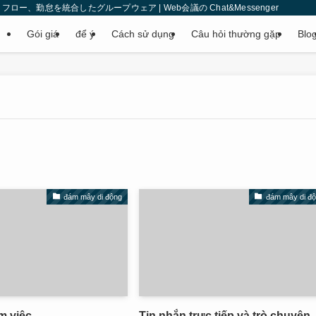
、勤怠を統合したグループウェア | Web会議の Chat&Messenger
Gói giá
để ý
Cách sử dụng
Câu hỏi thường gặp
Blo
đám mây di động
đám mây di đ
m việc
Tin nhắn trực tiếp và trò chuyện