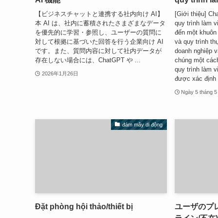
【ビジネスチャットと連携する社内向け AI】
[Giới thiệu] C
本 AI は、社内に蓄積されたさまざまなデータ
quy trình làm v
を優先的に学習・参照し、ユーザーの質問に
đến một khuôn 
対して根拠に基づいた回答を行う企業向け AI
và quy trình th
です。また、質問内容に対して社内データが
doanh nghiệp v
存在しない場合には、ChatGPT や ...
chúng một cách
quy trình làm 
2026年1月26日
được xác định r
Ngày 5 tháng 
đám mây di động
Đặt phòng hội thảo/thiết bị
ユーザのプレ