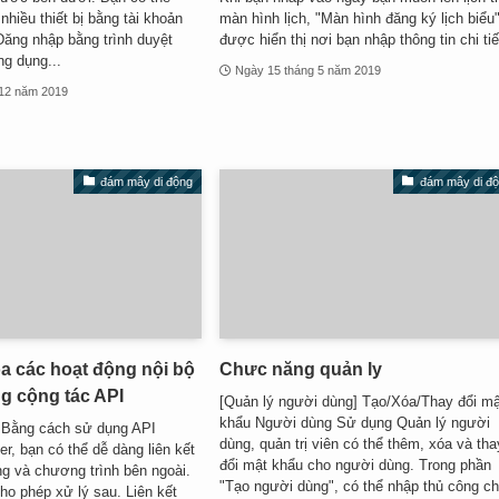
nhiều thiết bị bằng tài khoản
màn hình lịch, "Màn hình đăng ký lịch biểu
Đăng nhập bằng trình duyệt
được hiển thị nơi bạn nhập thông tin chi tiế
ng dụng...
Ngày 15 tháng 5 năm 2019
 12 năm 2019
đám mây di động
đám mây di đ
a các hoạt động nội bộ
Chưc năng quản ly
ng cộng tác API
[Quản lý người dùng] Tạo/Xóa/Thay đổi m
khẩu Người dùng Sử dụng Quản lý người
 Bằng cách sử dụng API
dùng, quản trị viên có thể thêm, xóa và tha
, bạn có thể dễ dàng liên kết
đổi mật khẩu cho người dùng. Trong phần
ng và chương trình bên ngoài.
"Tạo người dùng", có thể nhập thủ công c
ho phép xử lý sau. Liên kết