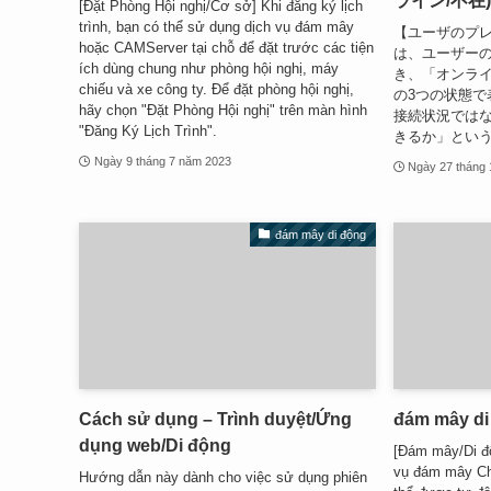
ライン/不在)
[Đặt Phòng Hội nghị/Cơ sở] Khi đăng ký lịch
trình, bạn có thể sử dụng dịch vụ đám mây
【ユーザのプレ
hoặc CAMServer tại chỗ để đặt trước các tiện
は、ユーザー
ích dùng chung như phòng hội nghị, máy
き、「オンラ
chiếu và xe công ty. Để đặt phòng hội nghị,
の3つの状態で
hãy chọn "Đặt Phòng Hội nghị" trên màn hình
接続状況では
"Đăng Ký Lịch Trình".
きるか」という
Ngày 9 tháng 7 năm 2023
Ngày 27 tháng
đám mây di động
Cách sử dụng – Trình duyệt/Ứng
đám mây di
dụng web/Di động
[Đám mây/Di đ
vụ đám mây Ch
Hướng dẫn này dành cho việc sử dụng phiên