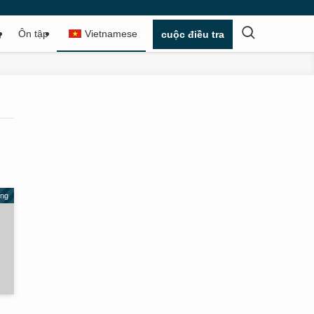
g
Ôn tập
Vietnamese
cuộc điều tra
ộng