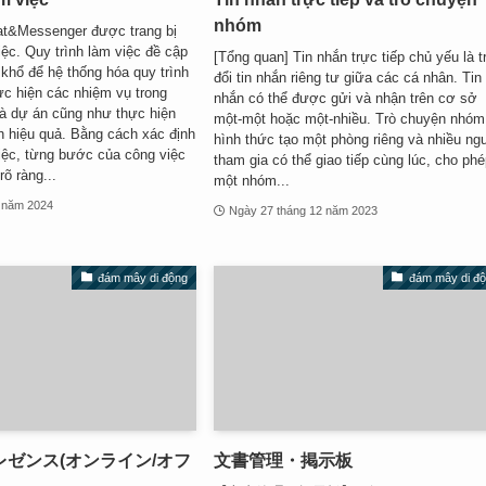
nhóm
hat&Messenger được trang bị
iệc. Quy trình làm việc đề cập
[Tổng quan] Tin nhắn trực tiếp chủ yếu là t
khổ để hệ thống hóa quy trình
đổi tin nhắn riêng tư giữa các cá nhân. Tin
ực hiện các nhiệm vụ trong
nhắn có thể được gửi và nhận trên cơ sở
à dự án cũng như thực hiện
một-một hoặc một-nhiều. Trò chuyện nhóm
 hiệu quả. Bằng cách xác định
hình thức tạo một phòng riêng và nhiều ng
việc, từng bước của công việc
tham gia có thể giao tiếp cùng lúc, cho ph
õ ràng...
một nhóm...
5 năm 2024
Ngày 27 tháng 12 năm 2023
đám mây di động
đám mây di đ
ゼンス(オンライン/オフ
文書管理・掲示板