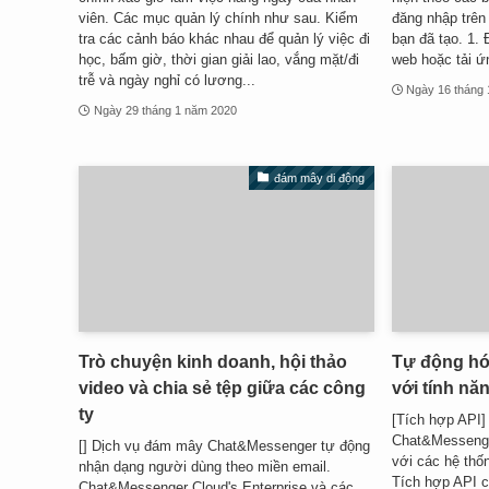
viên. Các mục quản lý chính như sau. Kiểm
đăng nhập trên 
tra các cảnh báo khác nhau để quản lý việc đi
bạn đã tạo. 1. 
học, bấm giờ, thời gian giải lao, vắng mặt/đi
web hoặc tải ứ
trễ và ngày nghỉ có lương...
Ngày 16 tháng
Ngày 29 tháng 1 năm 2020
đám mây di động
Trò chuyện kinh doanh, hội thảo
Tự động hó
video và chia sẻ tệp giữa các công
với tính nă
ty
[Tích hợp API]
Chat&Messenger
[] Dịch vụ đám mây Chat&Messenger tự động
với các hệ thố
nhận dạng người dùng theo miền email.
Tích hợp API c
Chat&Messenger Cloud's Enterprise và các