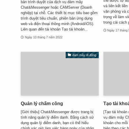
thể được tự độ
bản trình duyệt của dịch vụ đám mây
và liên kết liền
Chat&Messenger hoặc CAMServer (Doanh
văn phòng và cô
nghiệp) tại chỗ. Các thiết bị mục tiêu bao gồm
trọng về làm v
trình duyệt tiêu chuẩn, phiên bản ứng dụng
trong cải cách 
web và điện thoại thông minh (Android/iOS).
Liên quan đến tài khoản Tạo tài khoản...
Ngày 17 tháng
Ngày 10 tháng 7 năm 2022
đám mây di động
Quản lý chấm công
Tạo tài kh
[Giới thiệu] Chat&Messenger được trang bị
[Tạo tài khoản
tính năng quản lý điểm danh. Bằng cách sử
vụ đám mây Cha
dụng quản lý điểm danh, bạn có thể hiểu
khoản cho mỗi
chính xác giờ làm việc hàng ngày của nhân
hiện theo các 