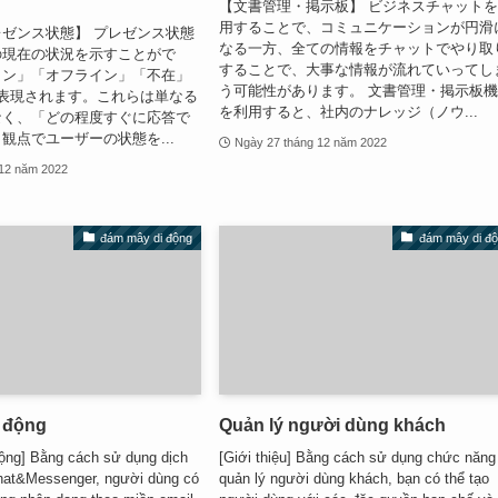
【文書管理・掲示板】 ビジネスチャット
用することで、コミュニケーションが円滑
ゼンス状態】 プレゼンス状態
なる一方、全ての情報をチャットでやり取
の現在の状況を示すことがで
することで、大事な情報が流れていってし
イン」「オフライン」「不在」
う可能性があります。 文書管理・掲示板
表現されます。これらは単なる
を利用すると、社内のナレッジ（ノウ...
なく、「どの程度すぐに応答で
観点でユーザーの状態を...
Ngày 27 tháng 12 năm 2022
 12 năm 2022
đám mây di động
đám mây di đ
 động
Quản lý người dùng khách
ộng] Bằng cách sử dụng dịch
[Giới thiệu] Bằng cách sử dụng chức năng
at&Messenger, người dùng có
quản lý người dùng khách, bạn có thể tạo