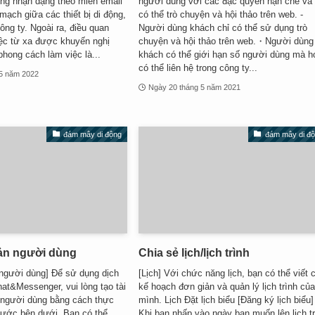
ng nhận dạng theo miền email
người dùng với các đặc quyền hạn chế và 
 mạch giữa các thiết bị di động,
có thể trò chuyện và hội thảo trên web. -
ng ty. Ngoài ra, điều quan
Người dùng khách chỉ có thể sử dụng trò
iệc từ xa được khuyến nghị
chuyện và hội thảo trên web.・Người dùng 
phong cách làm việc là...
khách có thể giới hạn số người dùng mà h
có thể liên hệ trong công ty...
 5 năm 2022
Ngày 20 tháng 5 năm 2021
đám mây di động
đám mây di đ
oản người dùng
Chia sẻ lịch/lịch trình
 người dùng] Để sử dụng dịch
[Lịch] Với chức năng lịch, bạn có thể viết 
t&Messenger, vui lòng tạo tài
kế hoạch đơn giản và quản lý lịch trình củ
 người dùng bằng cách thực
mình. Lịch Đặt lịch biểu [Đăng ký lịch biểu]
bước bên dưới. Bạn có thể
Khi bạn nhấp vào ngày bạn muốn lên lịch t