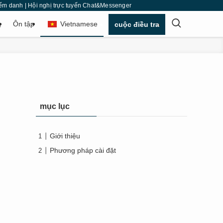
ý điểm danh | Hội nghị trực tuyến Chat&Messenger
g
Ôn tập
Vietnamese
cuộc điều tra
mục lục
Giới thiệu
Phương pháp cài đặt