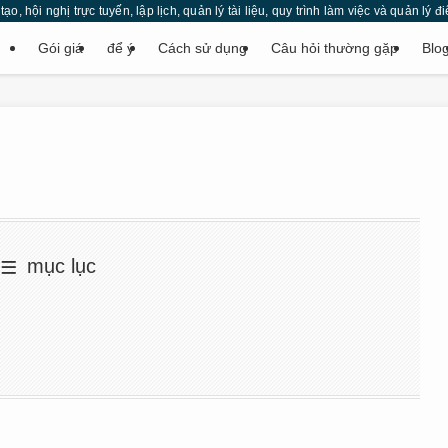
o, hội nghị trực tuyến, lập lịch, quản lý tài liệu, quy trình làm việc và quản l
Gói giá
để ý
Cách sử dụng
Câu hỏi thường gặp
Blo
mục lục