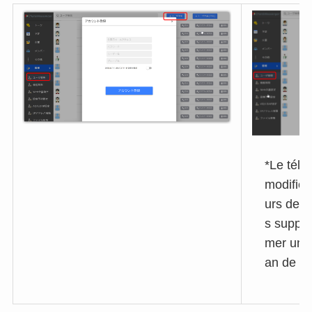
*Le tél
modifie 
urs de 
s suppri
mer un é
an de ge