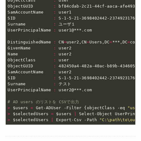
ObjectClass       
:
 user

ObjectGUID        
:
 bf84cdab-2c21-44cf-aaca-afe493d97
SamAccountName    
:
 user1

SID               
:
 S-1-5-21-3698402442-2374923176-**
Surname           
:
 ユーザ１

UserPrincipalName 
:
 user1@***.com

DistinguishedName 
:
 CN
=
user2,CN
=
Users,DC
=
***,DC
=
com

GivenName         
:
 user2

Name              
:
 user2

ObjectClass       
:
 user

ObjectGUID        
:
 482450a4-482a-40ac-b89b-434605f45
SamAccountName    
:
 user2

SID               
:
 S-1-5-21-3698402442-2374923176-**
Surname           
:
 テスト

UserPrincipalName 
:
 user2@***.com

# AD users のリストを CSVで出力
>
$users
=
 Get-ADUser -Filter 
{
objectClass -eq 
"user
>
$selectedUsers
=
$users
|
>
$selectedUsers
|
 Export-Csv -Path 
"C:\path\to\outp