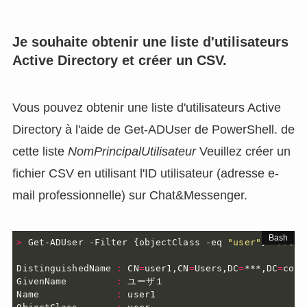
Je souhaite obtenir une liste d'utilisateurs
Active Directory et créer un CSV.
Vous pouvez obtenir une liste d'utilisateurs Active
Directory à l'aide de Get-ADUser de PowerShell. de
cette liste
NomPrincipalUtilisateur
Veuillez créer un
fichier CSV en utilisant l'ID utilisateur (adresse e-
mail professionnelle) sur Chat&Messenger.
>
 Get-ADUser -Filter 
{
objectClass -eq 
"user"
}
 -Prope
DistinguishedName 
:
 CN
=
user1,CN
=
Users,DC
=
***,DC
=
com

GivenName         
:
 ユーザ１

Name              
:
 user1
