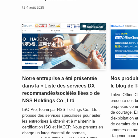
4 août 2025
publication
Notre entreprise a été présentée
Nos produit
dans la « Liste des services DX
le blog de 
recommandés/sociétés liées » de
Tokyo Office C
NSS Holdings Co., Ltd.
présente des bu
propriétés com
ISO Pro, fourni par NSS Holdings Co., Ltd.,
de courtage. En
propose des services spécialisés pour aider
d'exploitation 
les entreprises à obtenir et à maintenir la
de certains de 
certification ISO et HACCP. Nous prenons en
sommes en mesu
charge un large éventail de normes,
d'agence pour t