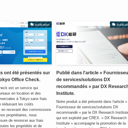
publication
publicat
s ont été présentés sur
Publié dans l'article « Fournisse
Tokyo Office Check.
de services/solutions DX
recommandés » par DX Researc
heck est un service qui
Institute.
reaux en location et des
merciales à Tokyo sans frais
Notre produit a été présenté dans l'article «
 réduisant les coûts
Fournisseur de services/solutions DX
et en recevant des commissions
recommandé » par le DX Research Institut
nos propriétaires, nous
qui est exploité par CREX. « DX Research
re de renoncer aux frais
Institute » accompagne la promotion de la
outes les propriétés et de