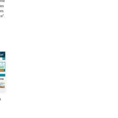
rnit
des
ers
ce".
ion
s