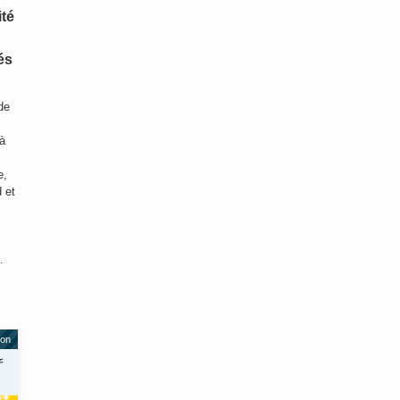
ité
és
de
 à
e,
d et
.
ion