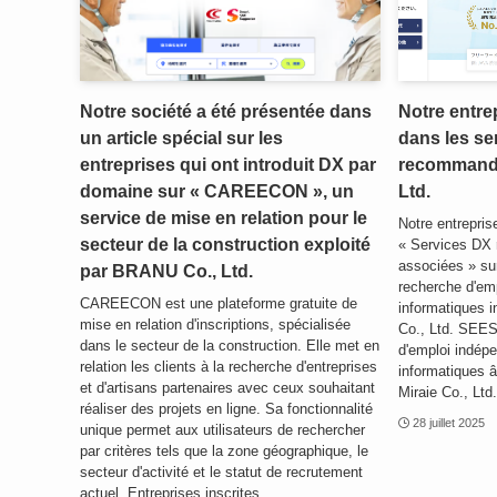
Notre société a été présentée dans
Notre entre
un article spécial sur les
dans les se
entreprises qui ont introduit DX par
recommandés
domaine sur « CAREECON », un
Ltd.
service de mise en relation pour le
Notre entreprise
secteur de la construction exploité
« Services DX
associées » su
par BRANU Co., Ltd.
recherche d'emp
CAREECON est une plateforme gratuite de
informatiques i
mise en relation d'inscriptions, spécialisée
Co., Ltd. SEES
dans le secteur de la construction. Elle met en
d'emploi indépe
relation les clients à la recherche d'entreprises
informatiques â
et d'artisans partenaires avec ceux souhaitant
Miraie Co., Ltd.
réaliser des projets en ligne. Sa fonctionnalité
28 juillet 2025
unique permet aux utilisateurs de rechercher
par critères tels que la zone géographique, le
secteur d'activité et le statut de recrutement
actuel. Entreprises inscrites…