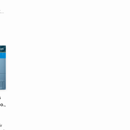
...
ion
s
o.,
ir