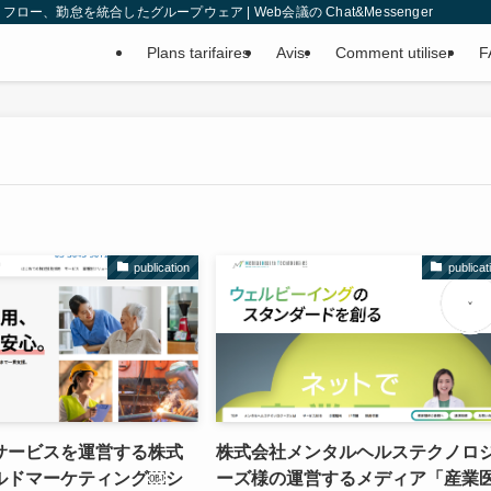
、勤怠を統合したグループウェア | Web会議の Chat&Messenger
Plans tarifaires
Avis.
Comment utiliser
F
publication
publicat
サービスを運営する株式
株式会社メンタルヘルステクノロ
ルドマーケティング￼シ
ーズ様の運営するメディア「産業