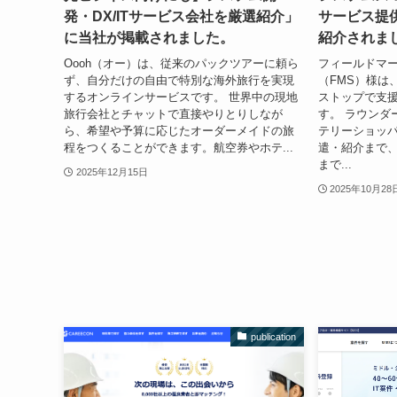
発・DX/ITサービス会社を厳選紹介」
サービス提
に当社が掲載されました。
紹介されま
Oooh（オー）は、従来のパックツアーに頼ら
フィールドマ
ず、自分だけの自由で特別な海外旅行を実現
（FMS）様は
するオンラインサービスです。 世界中の現地
ストップで支
旅行会社とチャットで直接やりとりしなが
す。 ラウンダ
ら、希望や予算に応じたオーダーメイドの旅
テリーショッ
程をつくることができます。航空券やホテ...
遣・紹介まで
まで...
2025年12月15日
2025年10月28
publication