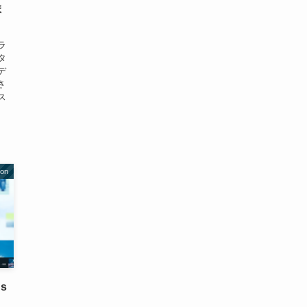
ま
ラ
タ
デ
さ
ス
.
ion
ns