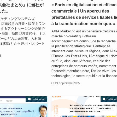
供会社まとめ」に当社が
« Forts en digitalisation et efficac
した。
commerciale ! Un aperçu des
prestataires de services fiables li
ーケティングシステムズ
à la transformation numérique. »
、店頭起点の営業・販促をワン
援するアウトソーシング企業で
AXIA Marketing est un partenaire d'études 
ー派遣、訪問型営業代行、ミス
marché co-créatif qui offre un
パーなどの店頭調査、人材派
accompagnement continu, de la recherche
、戦略設計から運用・レポート
la planification stratégique. L'entreprise
intervient dans plusieurs régions, dont l'Asi
l'Europe, les États-Unis, l'Amérique du Nor
日
du Sud, ainsi que l'Afrique, et cible des
entreprises de secteurs variés, notamment
l'industrie manufacturière, l'art de vivre, les
technologies, le secteur public et la finance
24 septembre 2025
publication
publicat