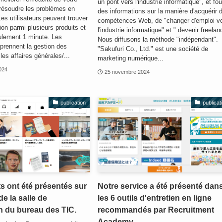
un pont vers l'industrie informatique", et fou
 résoudre les problèmes en
des informations sur la manière d'acquérir 
s utilisateurs peuvent trouver
compétences Web, de "changer d'emploi v
ion parmi plusieurs produits et
l'industrie informatique" et " devenir freelan
ulement 1 minute. Les
Nous diffusons la méthode "indépendant".
prennent la gestion des
"Sakufuri Co., Ltd." est une société de
les affaires générales/...
marketing numérique...
024
25 novembre 2024
publication
publicat
s ont été présentés sur
Notre service a été présenté dan
de la salle de
les 6 outils d'entretien en ligne
n du bureau des TIC.
recommandés par Recruitment
Academy.