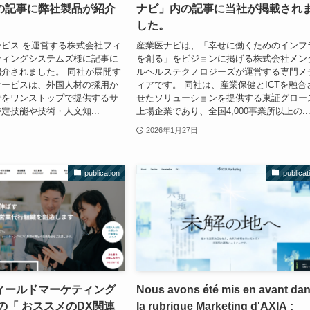
の記事に弊社製品が紹介
ナビ」内の記事に当社が掲載され
。
した。
ビス を運営する株式会社フィ
産業医ナビは、「幸せに働くためのインフ
ティングシステムズ様に記事に
を創る」をビジョンに掲げる株式会社メン
介されました。 同社が展開す
ルヘルステクノロジーズが運営する専門メ
サービスは、外国人材の採用か
ィアです。 同社は、産業保健とICTを融合
でをワンストップで提供するサ
せたソリューションを提供する東証グロー
定技能や技術・人文知...
上場企業であり、全国4,000事業所以上の..
2026年1月27日
publication
publicat
ィールドマーケティング
Nous avons été mis en avant da
の「 おススメのDX関連
la rubrique Marketing d'AXIA :