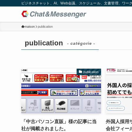
ビジネスチャット、AI、Web会議、スケジュール、文書管理、ワークフロー
maison
publication
publication
- catégorie -
publication
「中古パソコン直販」様の記事に当
外国人採用
社が掲載されました。
会社フィー