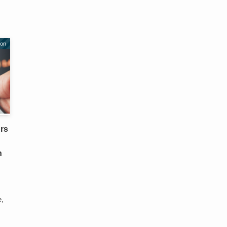
ion
urs
h
e,