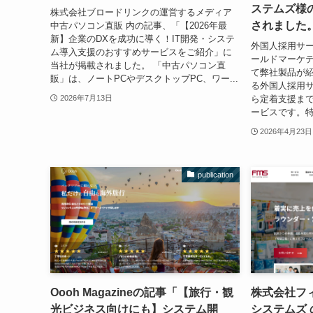
ステムズ様
株式会社ブロードリンクの運営するメディア
されました
中古パソコン直販 内の記事、「【2026年最
新】企業のDXを成功に導く！IT開発・システ
外国人採用サー
ム導入支援のおすすめサービスをご紹介」に
ールドマーケ
当社が掲載されました。 「中古パソコン直
て弊社製品が紹
販」は、ノートPCやデスクトップPC、ワー...
る外国人採用
ら定着支援ま
2026年7月13日
ービスです。特
2026年4月23日
publication
Oooh Magazineの記事「【旅行・観
株式会社フ
光ビジネス向けにも】システム開
システムズ 