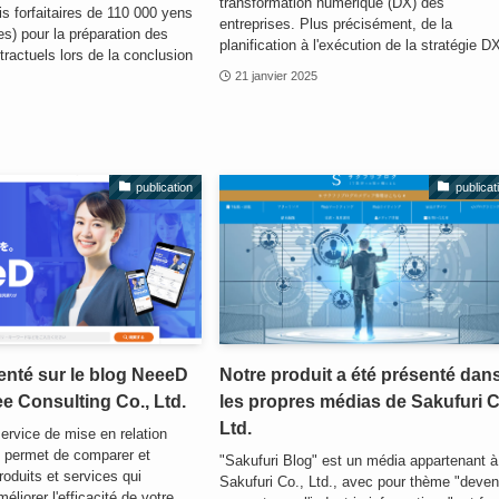
transformation numérique (DX) des
is forfaitaires de 110 000 yens
entreprises. Plus précisément, de la
s) pour la préparation des
planification à l'exécution de la stratégie DX
actuels lors de la conclusion
21 janvier 2025
publication
publicat
senté sur le blog NeeeD
Notre produit a été présenté dan
ee Consulting Co., Ltd.
les propres médias de Sakufuri C
Ltd.
ervice de mise en relation
s permet de comparer et
"Sakufuri Blog" est un média appartenant à
roduits et services qui
Sakufuri Co., Ltd., avec pour thème "deven
éliorer l'efficacité de votre