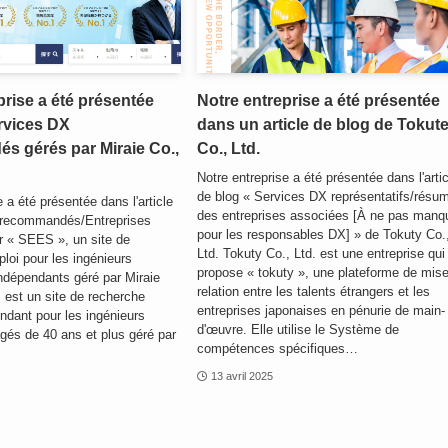
prise a été présentée
Notre entreprise a été présentée
rvices DX
dans un article de blog de Tokut
 gérés par Miraie Co.,
Co., Ltd.
Notre entreprise a été présentée dans l'arti
de blog « Services DX représentatifs/résu
 a été présentée dans l'article
des entreprises associées [À ne pas manq
 recommandés/Entreprises
pour les responsables DX] » de Tokuty Co.
r « SEES », un site de
Ltd. Tokuty Co., Ltd. est une entreprise qui
loi pour les ingénieurs
propose « tokuty », une plateforme de mis
ndépendants géré par Miraie
relation entre les talents étrangers et les
 est un site de recherche
entreprises japonaises en pénurie de main-
ndant pour les ingénieurs
d'œuvre. Elle utilise le Système de
gés de 40 ans et plus géré par
compétences spécifiques…
13 avril 2025