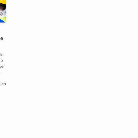
ee
cle
mé
uer
,
e en