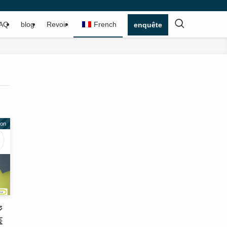
AQ
blog
Revoir
French
enquête
ion
ジ
医