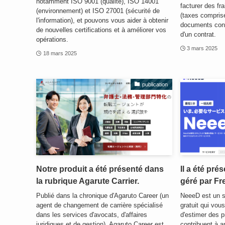
notamment ISO 9001 (qualité), ISO 14001
facturer des fra
(environnement) et ISO 27001 (sécurité de
(taxes comprise
l'information), et pouvons vous aider à obtenir
documents contr
de nouvelles certifications et à améliorer vos
d'un contrat.
opérations.
3 mars 2025
18 mars 2025
publication
Notre produit a été présenté dans
Il a été pré
la rubrique Agarute Carrier.
géré par Fr
Publié dans la chronique d'Agaruto Career (un
NeeeD est un s
agent de changement de carrière spécialisé
gratuit qui vou
dans les services d'avocats, d'affaires
d'estimer des p
juridiques et de gestion). Agaruto Career est
contribuent à am