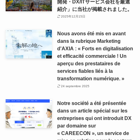
開発・DX/ITサービス会社を厳選
紹介」に当社が掲載されました。
2025年12月15日
Nous avons été mis en avant
dans la rubrique Marketing
d'AXIA : « Forts en digitalisation
et efficacité commerciale ! Un
aperçu des prestataires de
services fiables liés à la
transformation numérique. »
24 septembre 2025
Notre société a été présentée
dans un article spécial sur les
entreprises qui ont introduit DX
par domaine sur
« CAREECON », un service de