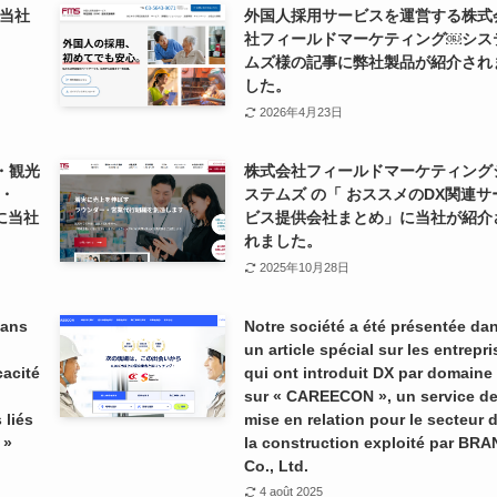
当社
外国人採用サービスを運営する株式
社フィールドマーケティング￼シス
ムズ様の記事に弊社製品が紹介され
した。
2026年4月23日
行・観光
株式会社フィールドマーケティング
・
ステムズ の「 おススメのDX関連サ
に当社
ビス提供会社まとめ」に当社が紹介
れました。
2025年10月28日
dans
Notre société a été présentée da
un article spécial sur les entrepr
cacité
qui ont introduit DX par domaine
sur « CAREECON », un service d
 liés
mise en relation pour le secteur 
 »
la construction exploité par BR
Co., Ltd.
4 août 2025