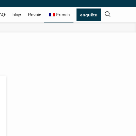
AQ
blog
Revoir
French
enquête