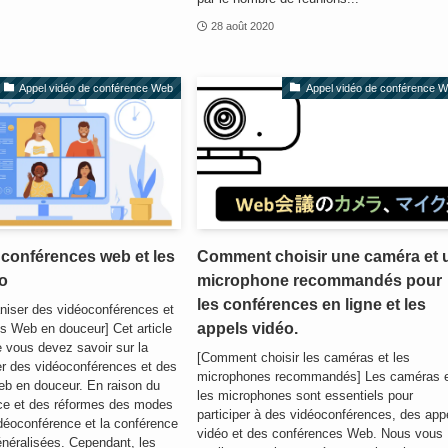
28 août 2020
Appel vidéo de conférence Web
Appel vidéo de conférence 
s conférences web et les
Comment choisir une caméra et 
o
microphone recommandés pour
les conférences en ligne et les
iser des vidéoconférences et
appels vidéo.
s Web en douceur] Cet article
 vous devez savoir sur la
[Comment choisir les caméras et les
er des vidéoconférences et des
microphones recommandés] Les caméras 
b en douceur. En raison du
les microphones sont essentiels pour
nce et des réformes des modes
participer à des vidéoconférences, des app
vidéoconférence et la conférence
vidéo et des conférences Web. Nous vous
néralisées. Cependant, les