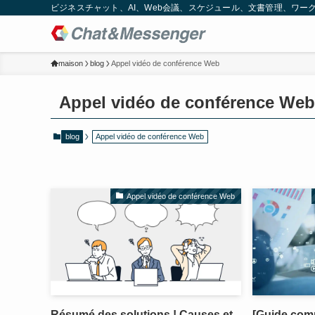
ビジネスチャット、AI、Web会議、スケジュール、文書管理、ワークフロー
maison
blog
Appel vidéo de conférence Web
Appel vidéo de conférence Web
blog
Appel vidéo de conférence Web
Appel vidéo de conférence Web
Résumé des solutions ! Causes et
[Guide comp