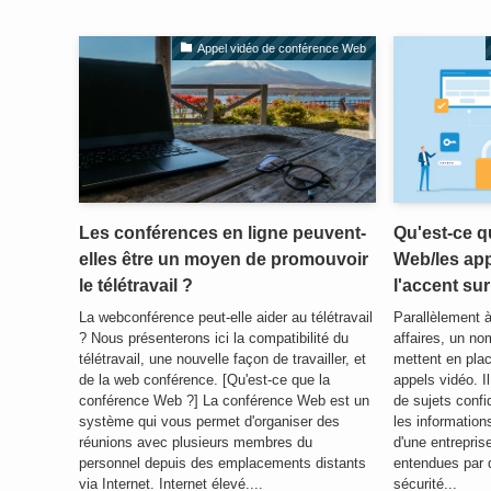
Appel vidéo de conférence Web
Les conférences en ligne peuvent-
Qu'est-ce q
elles être un moyen de promouvoir
Web/les app
le télétravail ?
l'accent sur
La webconférence peut-elle aider au télétravail
Parallèlement à
? Nous présenterons ici la compatibilité du
affaires, un no
télétravail, une nouvelle façon de travailler, et
mettent en pla
de la web conférence. [Qu'est-ce que la
appels vidéo. Il
conférence Web ?] La conférence Web est un
de sujets confi
système qui vous permet d'organiser des
les informations
réunions avec plusieurs membres du
d'une entrepris
personnel depuis des emplacements distants
entendues par d
via Internet. Internet élevé....
sécurité...