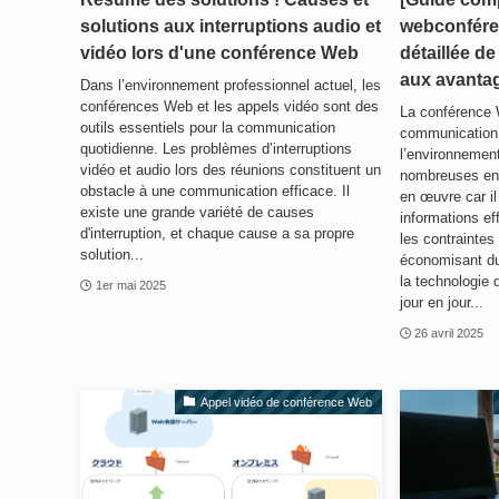
solutions aux interruptions audio et
webconfére
vidéo lors d'une conférence Web
détaillée d
aux avanta
Dans l’environnement professionnel actuel, les
conférences Web et les appels vidéo sont des
La conférence 
outils essentiels pour la communication
communication 
quotidienne. Les problèmes d’interruptions
l’environnemen
vidéo et audio lors des réunions constituent un
nombreuses ent
obstacle à une communication efficace. Il
en œuvre car il
existe une grande variété de causes
informations e
d'interruption, et chaque cause a sa propre
les contraintes
solution...
économisant du 
la technologie
1er mai 2025
jour en jour...
26 avril 2025
Appel vidéo de conférence Web