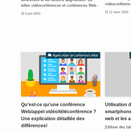
vidéoconférenc
telles vidéoconférences et conférences Web...
12 mars 2020
6 juin 2020
Appel vidéo de conférence Web
Qu'est-ce qu'une conférence
Utilisation 
Web/appel vidéo/téléconférence ?
smartphone
Une explication détaillée des
web et les 
différences!
[Utiliser des t