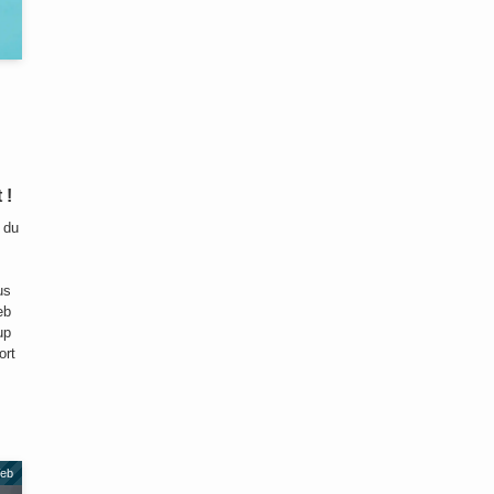
 !
 du
us
eb
up
ort
Web