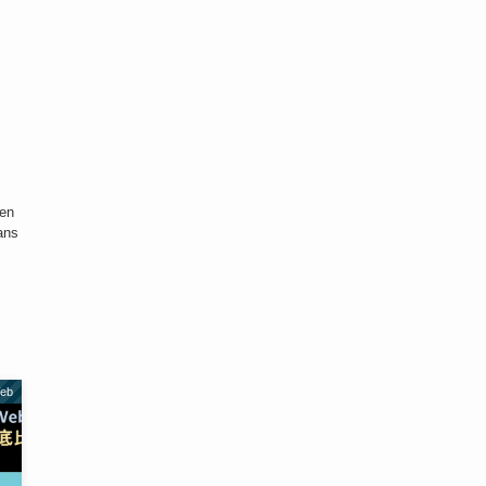
 en
ans
Web