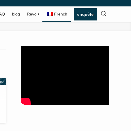
AQ
blog
Revoir
French
enquête
Web