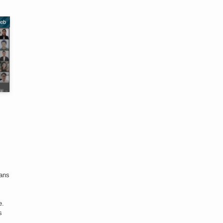
Web
s
sans
e.
s