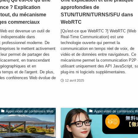
nce ? Explication
approfondies de
e tout, du mécanisme
STUN/TURN/TURNS/SFU dans
ges commerciaux
WebRTC
Web est devenue un outil de
[Qu'est-ce que WebRTC ?] WebRTC (Web
indispensable dans
Real-Time Communication) est une
t professionnel moderne. De
technologie ouverte qui permet la
reprises le mettent activement
communication en temps réel de voix, de
 leur permet de partager des
vidéo et de données entre navigateurs. Ce
fficacement, en transcendant
mécanisme permet la communication P2P
 géographiques et en
utilisant uniquement des API JavaScript, s
temps et de l'argent. De plus,
plug-ins ni logiciels supplémentaires.
 des conférences Web évolue de
12 avril 2025
Appel vidéo de conférence Web
Appel vidéo de conférence 