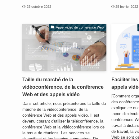
25 octobre 2022
28 février 2022
Appel vidéo de conférence Web
Taille du marché de la
Faciliter le
vidéoconférence, de la conférence
appels vidé
Web et des appels vidéo
[Comment organ
des conférence
Dans cet article, nous présenterons la taille du
explique ce que
marché de la vidéoconférence, de la
façon d'exécut
conférence Web et des appels vidéo. Il est
conférences We
devenu courant d'utiliser la téléconférence, la
travail à dista
conférence Web et la vidéoconférence lors de
de travail, la 
la tenue de réunions. Les services se
Web se sont gé
diversifient et les besoins augmentent. De