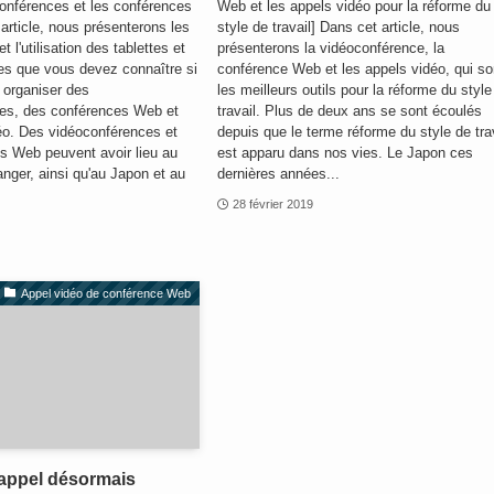
conférences et les conférences
Web et les appels vidéo pour la réforme du
rticle, nous présenterons les
style de travail] Dans cet article, nous
t l'utilisation des tablettes et
présenterons la vidéoconférence, la
s que vous devez connaître si
conférence Web et les appels vidéo, qui so
 organiser des
les meilleurs outils pour la réforme du style
es, des conférences Web et
travail. Plus de deux ans se sont écoulés
éo. Des vidéoconférences et
depuis que le terme réforme du style de tra
s Web peuvent avoir lieu au
est apparu dans nos vies. Le Japon ces
ranger, ainsi qu'au Japon et au
dernières années...
28 février 2019
Appel vidéo de conférence Web
'appel désormais