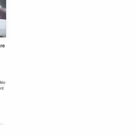
dre
déo
nt
..