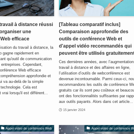
travail à distance réussi
[Tableau comparatif inclus]
organiser une
Comparaison approfondie des
 Web efficace
outils de conférence Web et
d'appel vidéo recommandés qui
sation du travail à distance, la
peuvent être utilisés gratuitement
b gagne rapidement en
ant qu'outil de communication
Ces dernières années, avec l’augmentation
s entreprises. Cependant,
travail à distance et des affaires en ligne,
conférence Web efficace
l’utilisation d’outils de webconférence est
compréhension approfondie et
devenue incontournable. Parmi ceux-ci, no
ui va au-delà de la simple
recommandons les outils de conférence W
a technologie. Cela est
gratuits car ils sont peu coûteux et beauco
vrai lorsqu'il est différent...
ont des fonctionnalités suffisantes par rapp
aux outils payants. Alors dans cet article...
15 janvier 2024
Appel vidéo de conférence Web
Appel vidéo de conférence 