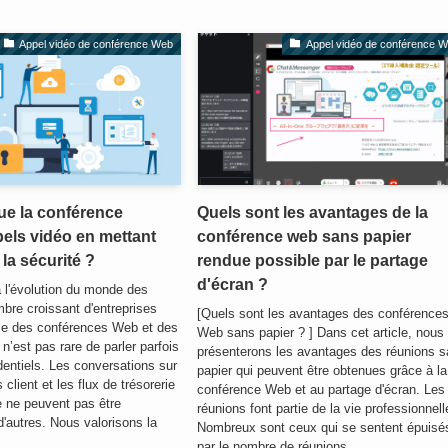
Appel vidéo de conférence Web
Appel vidéo de conférence 
ue la conférence
Quels sont les avantages de la
els vidéo en mettant
conférence web sans papier
 la sécurité ?
rendue possible par le partage
d'écran ?
 l'évolution du monde des
mbre croissant d'entreprises
[Quels sont les avantages des conférence
ce des conférences Web et des
Web sans papier ? ] Dans cet article, nous
 n’est pas rare de parler parfois
présenterons les avantages des réunions 
dentiels. Les conversations sur
papier qui peuvent être obtenues grâce à la
 client et les flux de trésorerie
conférence Web et au partage d'écran. Les
e ne peuvent pas être
réunions font partie de la vie professionnell
'autres. Nous valorisons la
Nombreux sont ceux qui se sentent épuisé
par le nombre de réunions...