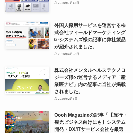
2026年7月13日
外国人採用サービスを運営する株
式会社フィールドマーケティング
￼システムズ様の記事に弊社製品
が紹介されました。
2026年4月23日
株式会社メンタルヘルステクノロ
ジーズ様の運営するメディア「産
業医ナビ」内の記事に当社が掲載
されました。
2026年2月6日
Oooh Magazineの記事「【旅行・
観光ビジネス向けにも】システム
開発・DX/ITサービス会社を厳選