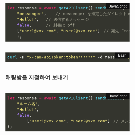
let
 response 
=
await
getAPIClient
(
)
.
sendMessage
(
"messenger"
,
// messenger を指定したダイレクト
"Hello!"
,
// 送信するメッセージ
false
,
// 封書は off 
[
"user1@xxx.com"
,
"user2@xxx.com"
]
// 宛先 Emai
)
;
curl
 -H 
"x-cam-apiToken:token******"
 -d message
=
"{\"
채팅방을 지정하여 보내기
let
 response 
=
await
getAPIClient
(
)
.
sendMessage
(
"ルーム名"
,
"Hello!"
,
false
,
[
"user1@xxx.com"
,
"user2@xxx.com"
]
// メンシ
)
;