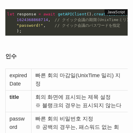
let
 response 
=
await
getAPIClient
(
)
.
createQuickCall
(
1624368868714
,
// クイック会議の期限(UnixTimeミリ)
"password!"
,
// クイック会議のパスワードを指定
)
;
인수
expired
빠른 회의 마감일(UnixTime 밀리) 지
Date
정
title
회의 화면에 표시되는 제목 설정
※ 블랭크의 경우는 표시되지 않는다
passw
빠른 회의 비밀번호 지정
ord
※ 공백의 경우는, 패스워드 없는 회