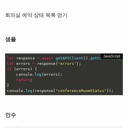
회의실 예약 상태 목록 얻기
샘플
let
 response 
=
await
getAPIClient
(
)
.
getConferenceRoo
let
 errors 
=
 response
[
'errors'
]
;
if
(
errors
)
{
	console
.
log
(
errors
)
;
return
;
}
console
.
log
(
response
[
"conferenceRoomStatus"
]
)
;
인수