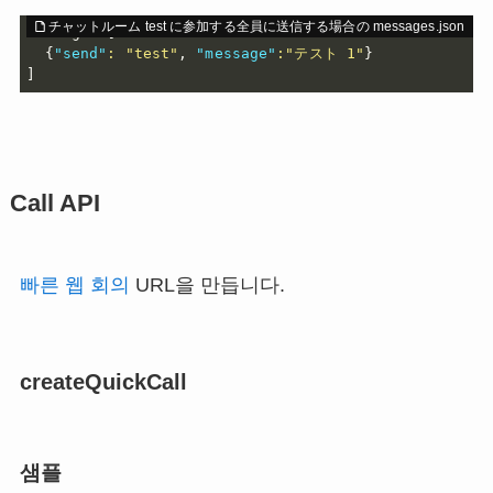
messages=
[
{
"send"
:
"test"
,
"message"
:
"テスト 1"
}
]
Call API
빠른 웹 회의
URL을 만듭니다.
createQuickCall
샘플