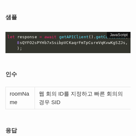
샘플
let
 response 
=
await
getAPIClient
(
)
.
getCallStats
(
8
sQYFO2sPYHb7xSsibpVCKaqrFmTpCureVqKvwKgSZJs
,
)
;
인수
roomNa
웹 회의 ID를 지정하고 빠른 회의의
me
경우 SID
응답