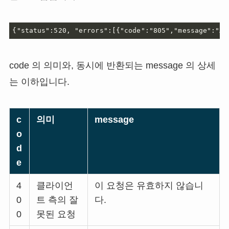
{"status":520, "errors":[{"code":"805","messag
code 의 의미와, 동시에 반환되는 message 의 상세
는 이하입니다.
c
의미
message
o
d
e
4
클라이언
이 요청은 유효하지 않습니
0
트 측의 잘
다.
0
못된 요청