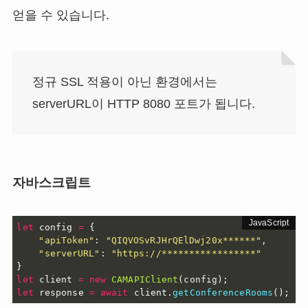
얻을 수 있습니다.
정규 SSL 적용이 아닌 환경에서는
serverURL이 HTTP 8080 포트가 됩니다.
자바스크립트
let
 config 
=
{
"apiToken"
:
"QIQVOSvRJHrQElDwj20x******"
,
"serverURL"
:
"https://*****************"
}
let
 client 
=
new
CAMAPIClient
(
config
)
;
let
 response 
=
await
 client
.
getConferenceRooms
(
)
;