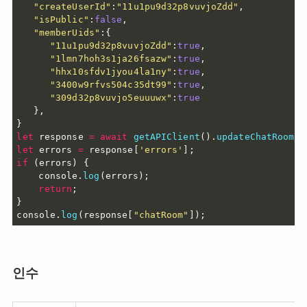
"createUserId"
:
"11u1pu9d32p8vuvjoZdd"
,
"isPublic"
:
false
,
"memberUids"
:
{
"11u1pu9d32p8vuvjoZdd"
:
true
,
"1lmn7hoh3s1ja26fsazw"
:
true
,
"hhx10sfdv1jyou4la1ny"
:
true
,
"3400w9rfvs504c35dt99"
:
true
,
"309d32p8vuvjo5euuuwx"
:
true
}
,
}
let
 response 
=
await
getAPIClient
(
)
.
updateChatRoom
(
c
let
 errors 
=
 response
[
'errors'
]
;
if
(
errors
)
{
	console
.
log
(
errors
)
;
return
;
}
console
.
log
(
response
[
"chatRoom"
]
)
;
인수