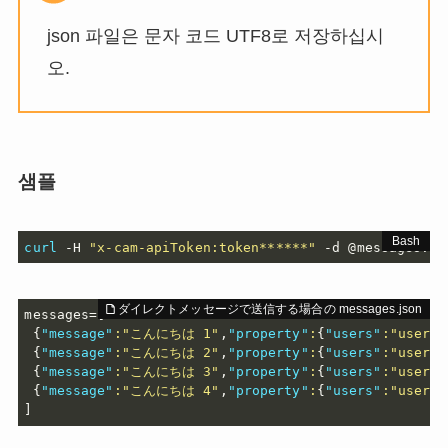
json 파일은 문자 코드 UTF8로 저장하십시
오.
샘플
curl
 -H 
"x-cam-apiToken:token******"
 -d @messages.js
messages=
[
{
"message"
:
"こんにちは 1"
,
"property"
:
{
"users"
:
"user1@
{
"message"
:
"こんにちは 2"
,
"property"
:
{
"users"
:
"user1@
{
"message"
:
"こんにちは 3"
,
"property"
:
{
"users"
:
"user1@
{
"message"
:
"こんにちは 4"
,
"property"
:
{
"users"
:
"user1@
]