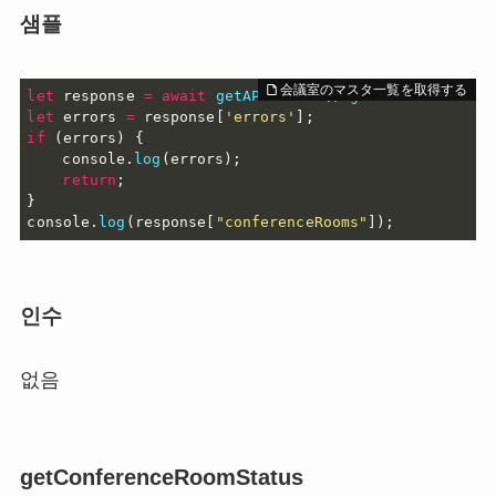
샘플
let
 response 
=
await
getAPIClient
(
)
.
getConferenceMas
let
 errors 
=
 response
[
'errors'
]
;
if
(
errors
)
{
	console
.
log
(
errors
)
;
return
;
}
console
.
log
(
response
[
"conferenceRooms"
]
)
;
인수
없음
getConferenceRoomStatus