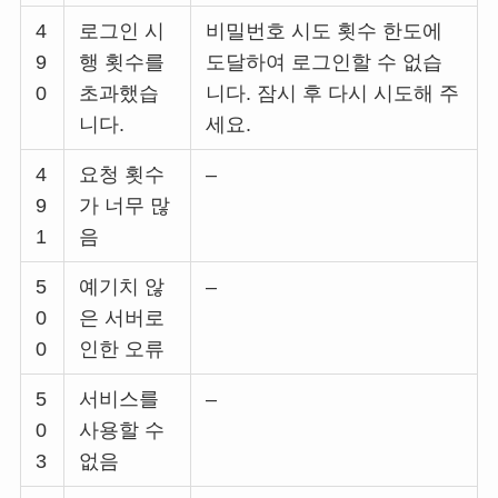
4
로그인 시
비밀번호 시도 횟수 한도에
9
행 횟수를
도달하여 로그인할 수 없습
0
초과했습
니다. 잠시 후 다시 시도해 주
니다.
세요.
4
요청 횟수
–
9
가 너무 많
1
음
5
예기치 않
–
0
은 서버로
0
인한 오류
5
서비스를
–
0
사용할 수
3
없음