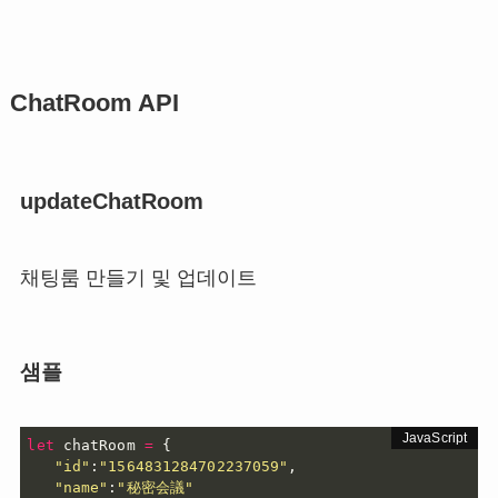
ChatRoom API
updateChatRoom
채팅룸 만들기 및 업데이트
샘플
let
 chatRoom 
=
{
"id"
:
"1564831284702237059"
,
"name"
:
"秘密会議"