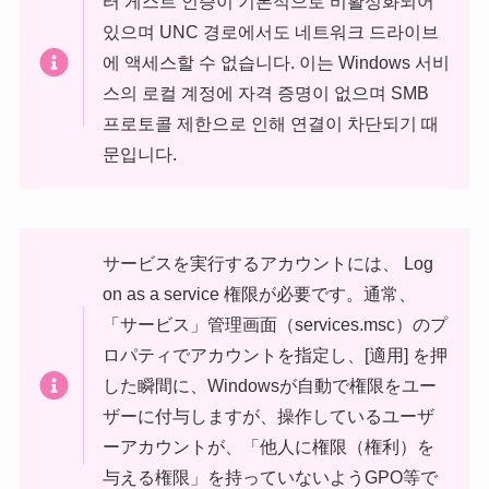
터 게스트 인증이 기본적으로 비활성화되어
있으며 UNC 경로에서도 네트워크 드라이브
에 액세스할 수 없습니다. 이는 Windows 서비
스의 로컬 계정에 자격 증명이 없으며 SMB
프로토콜 제한으로 인해 연결이 차단되기 때
문입니다.
サービスを実行するアカウントには、 Log
on as a service 権限が必要です。通常、
「サービス」管理画面（services.msc）のプ
ロパティでアカウントを指定し、[適用] を押
した瞬間に、Windowsが自動で権限をユー
ザーに付与しますが、操作しているユーザ
ーアカウントが、「他人に権限（権利）を
与える権限」を持っていないようGPO等で