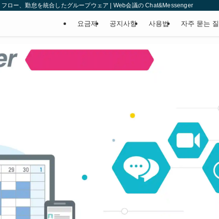
、勤怠を統合したグループウェア | Web会議の Chat&Messenger
요금제
공지사항
사용법
자주 묻는 