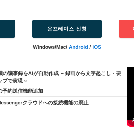
인
온프레미스 신청
Windows/Mac/
Android
/
iOS
議の議事録をAIが自動作成 ～録画から文字起こし・要
ップで実現～
の予約送信機能追加
Messengerクラウドへの接続機能の廃止