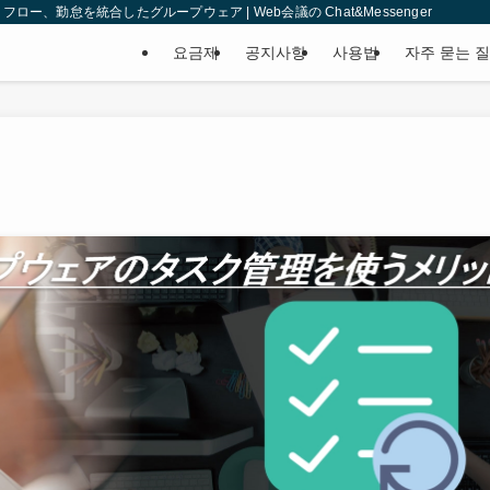
、勤怠を統合したグループウェア | Web会議の Chat&Messenger
요금제
공지사항
사용법
자주 묻는 