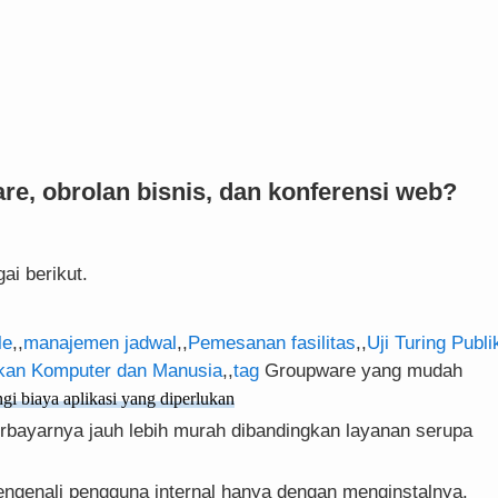
e, obrolan bisnis, dan konferensi web?
ai berikut.
le
,,
manajemen jadwal
,,
Pemesanan fasilitas
,,
Uji Turing Publi
kan Komputer dan Manusia
,,
tag
Groupware yang mudah
i biaya aplikasi yang diperlukan
rbayarnya jauh lebih murah dibandingkan layanan serupa
ngenali pengguna internal hanya dengan menginstalnya.