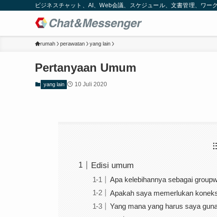
ビジネスチャット、AI、Web会議、スケジュール、文書管理、ワークフロー
rumah
perawatan
yang lain
Pertanyaan Umum
10 Juli 2020
yang lain
Edisi umum
Apa kelebihannya sebagai groupwa
Apakah saya memerlukan koneksi
Yang mana yang harus saya gunak