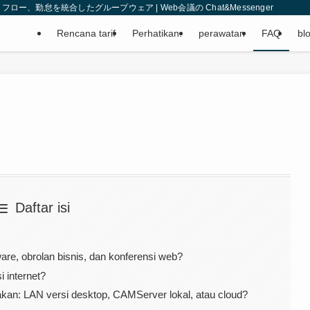
、勤怠を統合したグループウェア | Web会議の Chat&Messenger
Rencana tarif
Perhatikan.
perawatan
FAQ
bl
Daftar isi
re, obrolan bisnis, dan konferensi web?
 internet?
an: LAN versi desktop, CAMServer lokal, atau cloud?