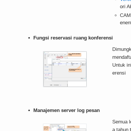
ori A
CAMS
enent
Fungsi reservasi ruang konferensi
Dimungk
mendaft
Untuk in
erensi
Manajemen server log pesan
Semua l
a tahun