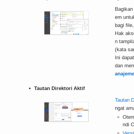
Bagikan 
em untu
bagi fil
Hak akse
n tampil
(kata sa
Ini dapa
dan meng
anajeme
Tautan Direktori Aktif
Tautan Di
ngat am
Oten
ndi 
Versi