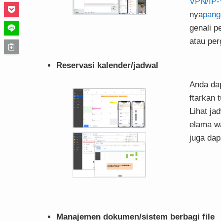
VPN/IP
nya
pang
genali p
atau per
Reservasi kalender/jadwal
Anda dap
ftarkan 
Lihat ja
elama wa
juga dap
Manajemen dokumen/sistem berbagi file