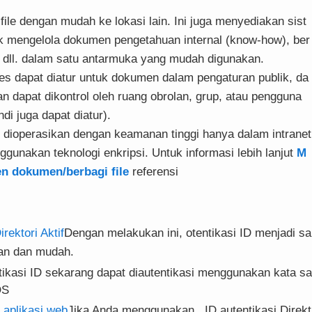
file dengan mudah ke lokasi lain. Ini juga menyediakan sist
k mengelola dokumen pengetahuan internal (know-how), ber
e, dll. dalam satu antarmuka yang mudah digunakan.
s dapat diatur untuk dokumen dalam pengaturan publik, da
an dapat dikontrol oleh ruang obrolan, grup, atau pengguna
ndi juga dapat diatur).
t dioperasikan dengan keamanan tinggi hanya dalam intranet
gunakan teknologi enkripsi. Untuk informasi lebih lanjut
M
n dokumen/berbagi file
referensi
rektori Aktif
Dengan melakukan ini, otentikasi ID menjadi sa
an dan mudah.
tikasi ID sekarang dapat diautentikasi menggunakan kata sa
OS
 aplikasi web
Jika Anda menggunakan , ID autentikasi Direkt