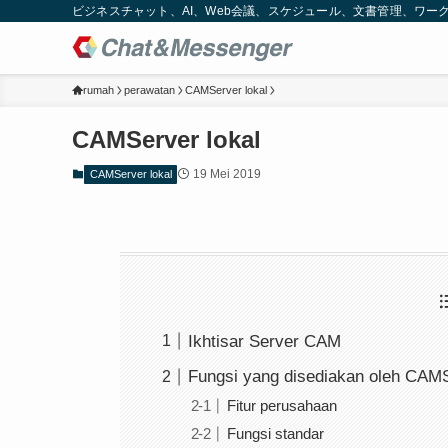
ビジネスチャット、AI、Web会議、スケジュール、文書管理、ワークフロー
rumah
perawatan
CAMServer lokal
CAMServer lokal
19 Mei 2019
CAMServer lokal
Ikhtisar Server CAM
Fungsi yang disediakan oleh CAM
Fitur perusahaan
Fungsi standar