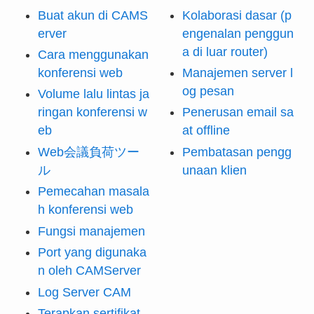
Buat akun di CAMS
Kolaborasi dasar (p
erver
engenalan penggun
a di luar router)
Cara menggunakan
konferensi web
Manajemen server l
og pesan
Volume lalu lintas ja
ringan konferensi w
Penerusan email sa
eb
at offline
Web会議負荷ツー
Pembatasan pengg
ル
unaan klien
Pemecahan masala
h konferensi web
Fungsi manajemen
Port yang digunaka
n oleh CAMServer
Log Server CAM
Terapkan sertifikat