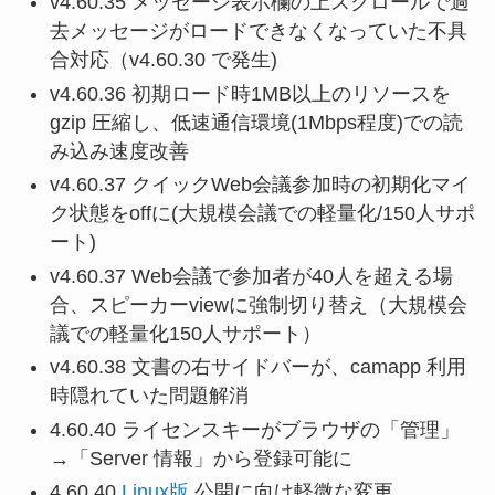
v4.60.35 メッセージ表示欄の上スクロールで過
去メッセージがロードできなくなっていた不具
合対応（v4.60.30 で発生)
v4.60.36 初期ロード時1MB以上のリソースを
gzip 圧縮し、低速通信環境(1Mbps程度)での読
み込み速度改善
v4.60.37 クイックWeb会議参加時の初期化マイ
ク状態をoffに(大規模会議での軽量化/150人サポ
ート)
v4.60.37 Web会議で参加者が40人を超える場
合、スピーカーviewに強制切り替え（大規模会
議での軽量化150人サポート）
v4.60.38 文書の右サイドバーが、camapp 利用
時隠れていた問題解消
4.60.40 ライセンスキーがブラウザの「管理」
→「Server 情報」から登録可能に
4.60.40
Linux版
公開に向け軽微な変更