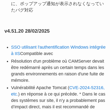
に、ポップアップ通知が表示されなくなってい
たバグ対応
v4.51.20 28/02/2025
SSO utilisant l'authentification Windows intégrée
à IIS
Compatible avec
Résolution d'un problème où CAMServer devait
être redémarré après un certain temps dans les
grands environnements en raison d'une fuite de
mémoire.
Vulnérabilité Apache Tomcat (
CVE-2024-52316,
etc.
) en réponse à ce qui précède. * Dans le cas
des systèmes sur site, il n’y a probablement pas
d’impact direct, mais il est recommandé de