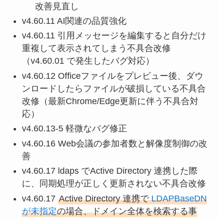
改善見直し
v4.60.11 AI関連の品質強化
v4.60.11 引用メッセージを編集すると自分だけ
重複して表示されてしまう不具合改修
（v4.60.01 で発生したバグ対応）
v4.60.12 Officeファイルをプレビュー後、ダウ
ンロードしたらファイルが破損している不具合
改修（最新Chrome/Edge更新に伴う不具合対
応）
v4.60.13-5 軽微なバグ修正
v4.60.16 Web会議の参加者数と解像度制御の改
善
v4.60.17 ldaps でActive Directory 連携した際
に、同期処理が正しく更新されない不具合改修
v4.60.17
Active Directory 連携で
LDAPBaseDN
が未指定
の場合、ドメイン全体を検索する事