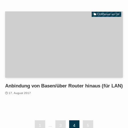
CAMServer vor Ort
Anbindung von Basen/über Router hinaus (für LAN)
17. August 2017
1
...
3
4
5