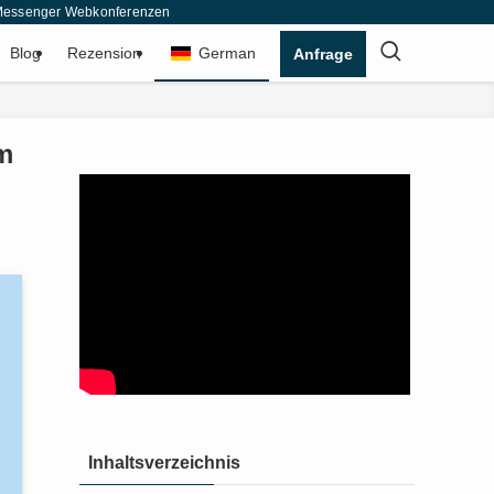
& Messenger Webkonferenzen
Blog
Rezension
German
Anfrage
am
Inhaltsverzeichnis