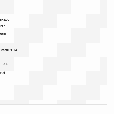
ikation
tzt
Team
g
anagements
ement
re)