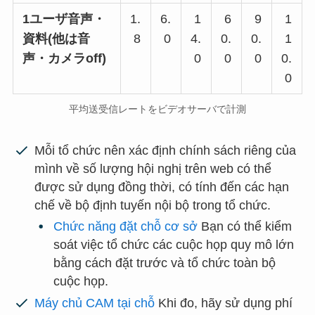
1ユーザ音声・
1.
6.
1
6
9
1
資料(他は音
8
0
4.
0.
0.
1
声・カメラoff)
0
0
0
0.
0
平均送受信レートをビデオサーバで計測
Mỗi tổ chức nên xác định chính sách riêng của
mình về số lượng hội nghị trên web có thể
được sử dụng đồng thời, có tính đến các hạn
chế về bộ định tuyến nội bộ trong tổ chức.
Chức năng đặt chỗ cơ sở
Bạn có thể kiểm
soát việc tổ chức các cuộc họp quy mô lớn
bằng cách đặt trước và tổ chức toàn bộ
cuộc họp.
Máy chủ CAM tại chỗ
Khi đo, hãy sử dụng phí