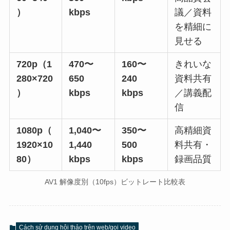
）
kbps
議／資料
を精細に
見せる
720p（1
470〜
160〜
きれいな
280×720
650
240
資料共有
）
kbps
kbps
／講義配
信
1080p（
1,040〜
350〜
高精細資
1920×10
1,440
500
料共有・
80）
kbps
kbps
録画品質
AV1 解像度別（10fps）ビットレート比較表
Cách sử dụng hội thảo trên web/gọi video