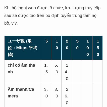
Khi hội nghị web được tổ chức, lưu lượng truy cập
sau sẽ được tạo trên bộ định tuyến trung tâm nội
bộ, v.v.
ユーザ数 (
単
5
1
2
5
1
1
位：Mbps
平均
0
0
0
0
5
値)
0
0
chỉ có âm tha
1.
5.
1
nh
5
0
4.
0
Âm thanh/Ca
3.
8.
2
mera
0
0
6.
0