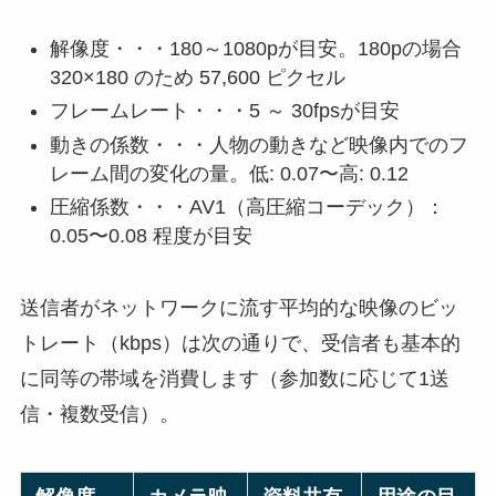
解像度・・・180～1080pが目安。180pの場合
320×180 のため 57,600 ピクセル
フレームレート・・・5 ～ 30fpsが目安
動きの係数・・・人物の動きなど映像内でのフ
レーム間の変化の量。低: 0.07〜高: 0.12
圧縮係数・・・AV1（高圧縮コーデック）：
0.05〜0.08 程度が目安
送信者がネットワークに流す平均的な映像のビッ
トレート（kbps）は次の通りで、受信者も基本的
に同等の帯域を消費します（参加数に応じて1送
信・複数受信）。