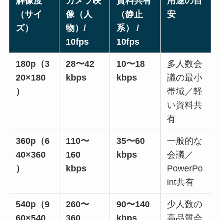
解像度
カメラ映
資料共有
用途の目
（サイ
像（人
（静止
安
ズ）
物）
/
系）
/
10fps
10fps
180p（3
28〜42
10〜18
多人数会
20×180
kbps
kbps
議の最小
）
帯域／軽
い資料共
有
360p（6
110〜
35〜60
一般的な
40×360
160
kbps
会議／
）
kbps
PowerPo
int共有
540p（9
260〜
90〜140
少人数の
60×540
360
kbps
高品質会