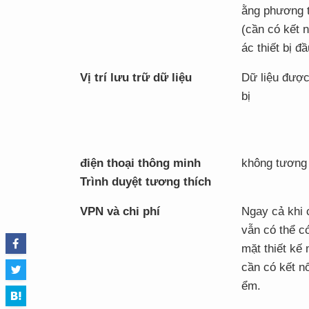
ằng phương t
(cần có kết n
ác thiết bị đầ
Vị trí lưu trữ dữ liệu
Dữ liệu được 
bị
điện thoại thông minh
không tương 
Trình duyệt tương thích
VPN và chi phí
Ngay cả khi 
vẫn có thể c
mặt thiết kế 
cần có kết nố
ểm.