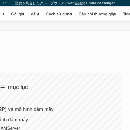
、勤怠を統合したグループウェア | Web会議の Chat&Messenger
Gói giá
để ý
Cách sử dụng
Câu hỏi thường gặp
Blo
mục lục
ỗ
P2P) và mô hình đám mây
hình đám mây
 CAMServer