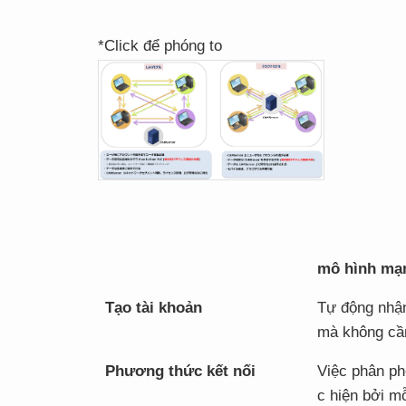
*Click để phóng to
mô hình mạ
Tạo tài khoản
Tự động nhậ
mà không cần
Phương thức kết nối
Việc phân ph
c hiện bởi mỗ