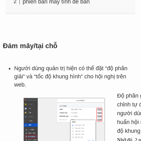
phiên bản máy tính để bàn
Đám mây/tại chỗ
Người dùng quản trị hiện có thể đặt “độ phân
giải” và “tốc độ khung hình” cho hội nghị trên
web.
Độ phân g
chỉnh tự
người dùn
huẩn hội n
độ khung h
Nhờ đó, 2 n