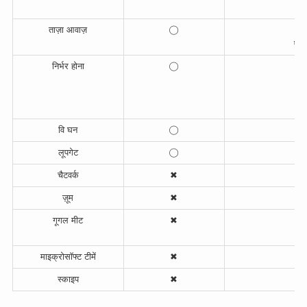
ताज़ा आवाज़
◯
एक 
निर्भर होना
◯
वि घन
◯
लूपगेट
◯
चैटवर्क
✖
ज़ूम
✖
गूगल मीट
✖
माइक्रोसॉफ्ट टीमें
✖
स्काइप
✖