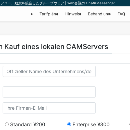
、勤怠を統合したグループウェア | Web会議の Chat&Messenger
Tarifpläne
Hinweis.
Behandlung
FAQ
n Kauf eines lokalen CAMServers
Standard ¥200
Enterprise ¥300