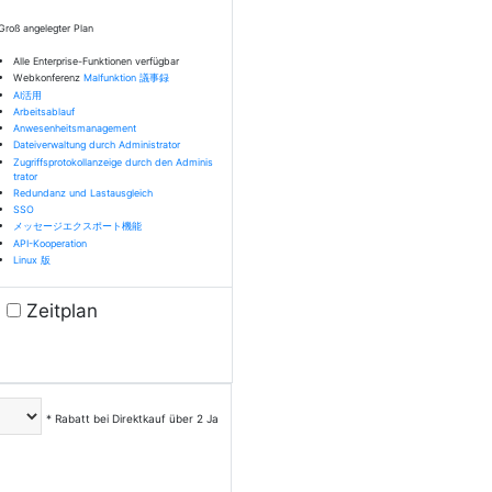
Groß angelegter Plan
Alle Enterprise-Funktionen verfügbar
Webkonferenz
Malfunktion
議事録
AI活用
Arbeitsablauf
Anwesenheitsmanagement
Dateiverwaltung durch Administrator
Zugriffsprotokollanzeige durch den Adminis
trator
Redundanz und Lastausgleich
SSO
メッセージエクスポート機能
API-Kooperation
Linux 版
Zeitplan
* Rabatt bei Direktkauf über 2 Ja