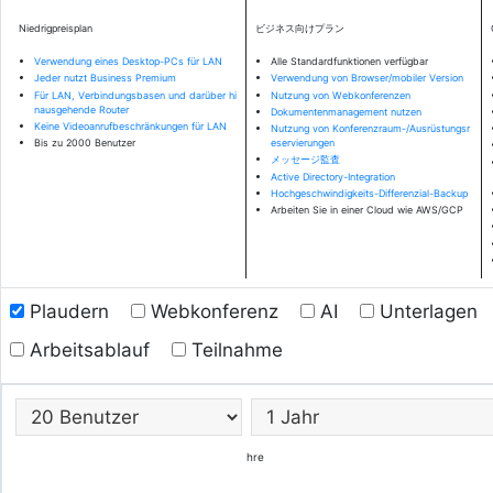
Niedrigpreisplan
ビジネス向けプラン
Verwendung eines Desktop-PCs für LAN
Alle Standardfunktionen verfügbar
Jeder nutzt Business Premium
Verwendung von Browser/mobiler Version
Für LAN, Verbindungsbasen und darüber hi
Nutzung von Webkonferenzen
nausgehende Router
Dokumentenmanagement nutzen
Keine Videoanrufbeschränkungen für LAN
Nutzung von Konferenzraum-/Ausrüstungsr
Bis zu 2000 Benutzer
eservierungen
メッセージ監査
Active Directory-Integration
Hochgeschwindigkeits-Differenzial-Backup
Arbeiten Sie in einer Cloud wie AWS/GCP
Plaudern
Webkonferenz
AI
Unterlagen
Arbeitsablauf
Teilnahme
hre