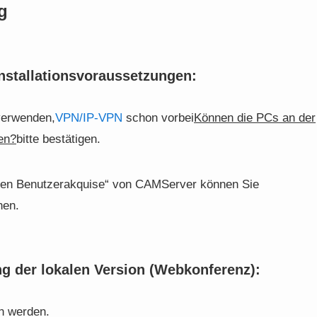
g
Installationsvoraussetzungen:
verwenden,
VPN/IP-VPN
schon vorbei
Können die PCs an der
en?
bitte bestätigen.
rnen Benutzerakquise“ von CAMServer können Sie
nen.
g der lokalen Version (Webkonferenz):
n werden.