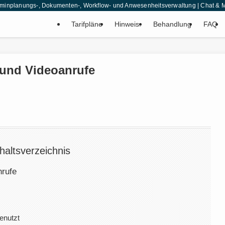
 Terminplanungs-, Dokumenten-, Workflow- und Anwesenheitsverwaltung | Chat 
Tarifpläne
Hinweis.
Behandlung
FAQ
 und Videoanrufe
haltsverzeichnis
rufe
enutzt