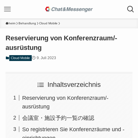
heim
Behandlung
Cloud Mobile
Reservierung von Konferenzraum/-
ausrüstung
9. Juli 2023
Cloud Mobile
Inhaltsverzeichnis
Reservierung von Konferenzraum/-
ausrüstung
会議室・施設予約一覧の確認
So registrieren Sie Konferenzräume und -
einrichtungen