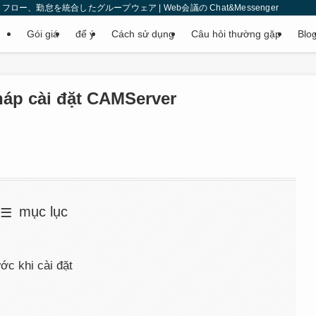
、勤怠を統合したグループウェア | Web会議の Chat&Messenger
Gói giá
để ý
Cách sử dụng
Câu hỏi thường gặp
Blo
áp cài đặt CAMServer
mục lục
ớc khi cài đặt