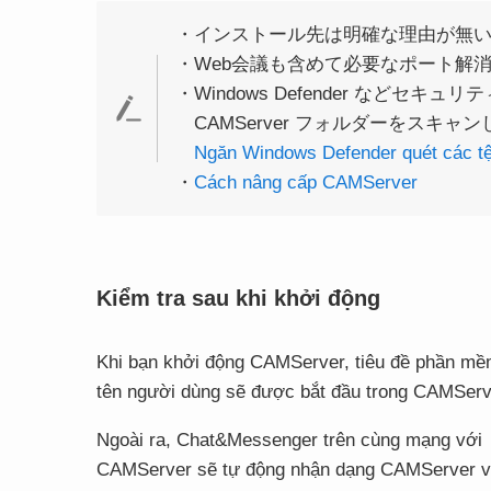
・インストール先は明確な理由が無
・Web会議も含めて必要なポート解
・Windows Defender など
CAMServer フォルダーをスキ
Ngăn Windows Defender quét các tệ
・
Cách nâng cấp CAMServer
Kiểm tra sau khi khởi động
Khi bạn khởi động CAMServer, tiêu đề phần mề
tên người dùng sẽ được bắt đầu trong CAMServ
Ngoài ra, Chat&Messenger trên cùng mạng với
CAMServer sẽ tự động nhận dạng CAMServer v