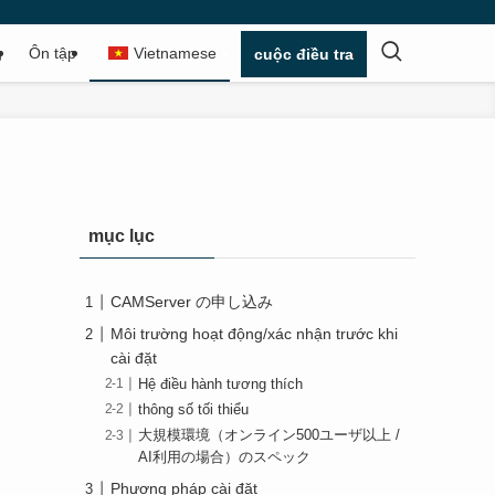
g
Ôn tập
Vietnamese
cuộc điều tra
mục lục
CAMServer の申し込み
Môi trường hoạt động/xác nhận trước khi
cài đặt
Hệ điều hành tương thích
thông số tối thiểu
大規模環境（オンライン500ユーザ以上 /
AI利用の場合）のスペック
Phương pháp cài đặt