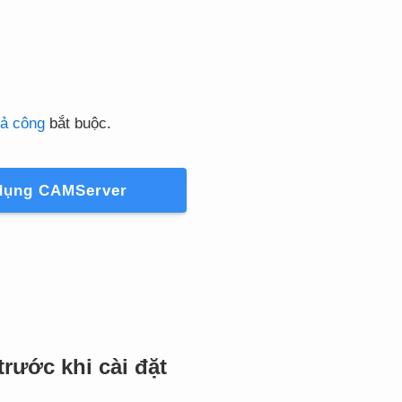
rả công
bắt buộc.
dụng CAMServer
rước khi cài đặt