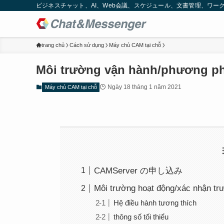
ビジネスチャット、AI、Web会議、スケジュール、文書管理、ワークフロー
trang chủ
Cách sử dụng
Máy chủ CAM tại chỗ
Môi trường vận hành/phương ph
Ngày 18 tháng 1 năm 2021
Máy chủ CAM tại chỗ
CAMServer の申し込み
Môi trường hoạt động/xác nhận trư
Hệ điều hành tương thích
thông số tối thiểu