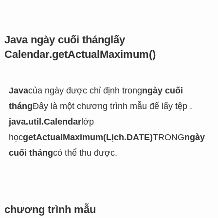
Java
ngày cuối tháng
lấy
Calendar.getActualMaximum()
Java
của ngày được chỉ định trong
ngày cuối
tháng
Đây là một chương trình mẫu để lấy tệp .
java.util.Calendar
lớp
học
getActualMaximum(Lịch.DATE)
TRONG
ngày
cuối tháng
có thể thu được.
chương trình mẫu