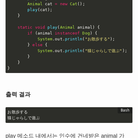
Animal
 cat 
=
new
Cat
(
)
;
play
(
cat
)
;
}
static
void
play
(
Animal
 animal
)
{
if
(
animal 
instanceof
Dog
)
{
System
.
out
.
println
(
"お散歩する"
)
;
}
else
{
System
.
out
.
println
(
"猫じゃらしで遊ぶ"
)
;
}
}
}
출력 결과
お散歩する

猫じゃらしで遊ぶ
play 메소드 내에서는 인수에 건네받은 animal 가