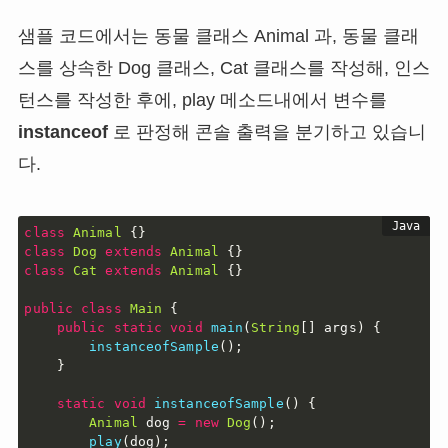
샘플 코드에서는 동물 클래스 Animal 과, 동물 클래
스를 상속한 Dog 클래스, Cat 클래스를 작성해, 인스
턴스를 작성한 후에, play 메소드내에서 변수를
instanceof
로 판정해 콘솔 출력을 분기하고 있습니
다.
class
Animal
{
}
class
Dog
extends
Animal
{
}
class
Cat
extends
Animal
{
}
public
class
Main
{
public
static
void
main
(
String
[
]
 args
)
{
instanceofSample
(
)
;
}
static
void
instanceofSample
(
)
{
Animal
 dog 
=
new
Dog
(
)
;
play
(
dog
)
;