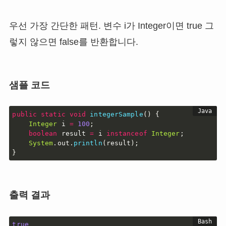
우선 가장 간단한 패턴. 변수 i가 Integer이면 true 그
렇지 않으면 false를 반환합니다.
샘플 코드
public
static
void
integerSample
(
)
{
Integer
 i 
=
100
;
boolean
 result 
=
 i 
instanceof
Integer
;
System
.
out
.
println
(
result
)
;
}
출력 결과
true