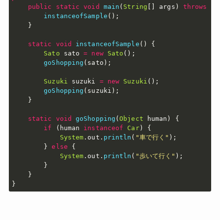
public
static
void
main
(
String
[
]
 args
)
throws
Ex
instanceofSample
(
)
;
}
static
void
instanceofSample
(
)
{
Sato
 sato 
=
new
Sato
(
)
;
goShopping
(
sato
)
;
Suzuki
 suzuki 
=
new
Suzuki
(
)
;
goShopping
(
suzuki
)
;
}
static
void
goShopping
(
Object
 human
)
{
if
(
human 
instanceof
Car
)
{
System
.
out
.
println
(
"車で行く"
)
;
}
else
{
System
.
out
.
println
(
"歩いて行く"
)
;
}
}
}