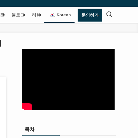
질문
블로그
리뷰
Korean
문의하기
의
목차