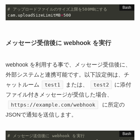
# アップロードファイルのサイズ上限を500MBにする
cam.uploadSizeLimitMB
=
500
メッセージ受信後に webhook を実行
webhook を利用する事で、メッセージ受信後に、
外部システムと連携可能です。以下設定例は、チ
ャットルーム
または、
に添付
test1
test2
ファイル付きメッセージが受信した場合、
に所定の
https://example.com/webhook
JSONで通知を送信します。
# メッセージ送信後に webhook を実行