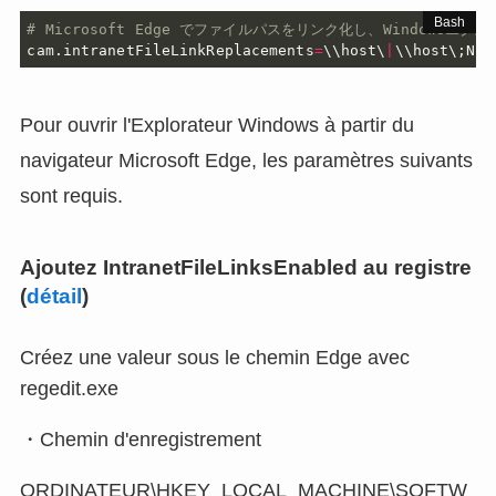
# Microsoft Edge でファイルパスをリンク化し、Windows
cam.intranetFileLinkReplacements
=
\\host\
|
\\host\
;
N:\
Pour ouvrir l'Explorateur Windows à partir du
navigateur Microsoft Edge, les paramètres suivants
sont requis.
Ajoutez IntranetFileLinksEnabled au registre
(
détail
)
Créez une valeur sous le chemin Edge avec
regedit.exe
・Chemin d'enregistrement
ORDINATEUR\HKEY_LOCAL_MACHINE\SOFTW