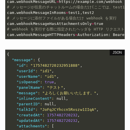
cam.webhookMessageURL
=
# メッセージが任意のチャットルームの場合だけ(ここでは、test1,tes
cam.webhookMessageInRooms
=
# メッセージに添付ファイルがある場合だけ webhook を実行
cam.webhookMessageHasAttachmentsOnly
=
# webhook を実行する際に指定されたヘッダを HTTP リクエストに付与
cam.webhookMessageHTTPHeaders
=
{
"message"
:
{
"id"
:
"1757482720232951888"
,
"userId"
:
"id1"
,
"userName"
:
"id1"
,
"isOpened"
:
true
,
"panelName"
:
"テスト"
,
"message"
:
"よろしくお願いいたします。"
,
"inlineContent"
:
null
,
"parentID"
:
null
,
"talkId"
:
"JoFqJCYhccn5Rxszw1IIqA"
,
"createdAt"
:
1757482720232
,
"updatedAt"
:
1757482720232
,
"attachments"
:
[