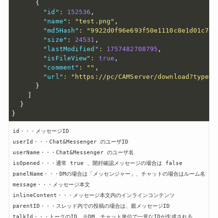
{
"id"
:
152536
,
"name"
:
"test.png"
,
"md5Hash"
:
"9922d0f96e693f50e1110c8e1d01c7e9
"size"
:
24531
,
"lastModified"
:
1757482708795
,
"isFileView"
:
true
,
"comment"
:
""
,
"url"
:
"https://pc/CAMServer/download?type=m
}
]
}
}
id・・・メッセージID

userId・・・Chat&Messenger のユーザID

userName・・・Chat&Messenger のユーザ名

isOpened・・・通常 true 、開封確認メッセージの場合は false

panelName・・・DMの場合は「メッセンジャー」、チャットの場合はルーム名

message・・・メッセージ本文

inlineContent・・・メッセージ本文内のインラインコンテンツ

parentID・・・スレッド内での投稿の場合は、親メッセージID

talkId・・・トークのID。※DM、チャット単位で一意なIDが生成される
