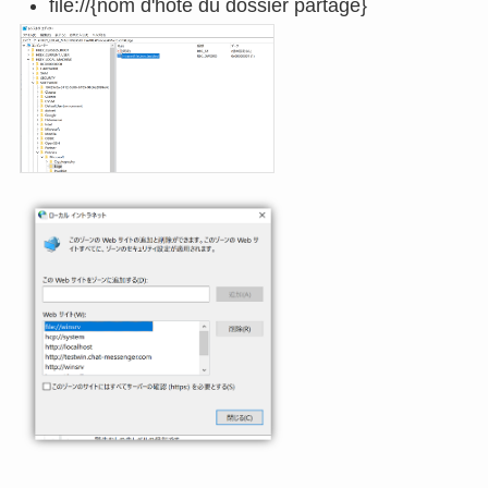
file://{nom d'hôte du dossier partagé}