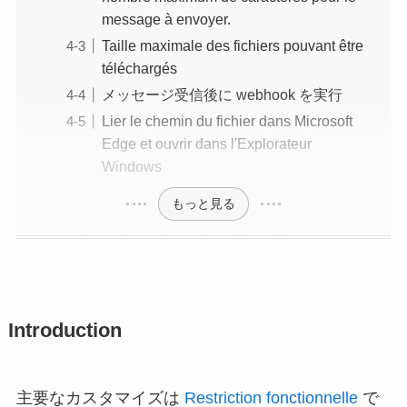
message à envoyer.
Taille maximale des fichiers pouvant être
téléchargés
メッセージ受信後に webhook を実行
Lier le chemin du fichier dans Microsoft
Edge et ouvrir dans l'Explorateur
Windows
もっと見る
Introduction
主要なカスタマイズは
Restriction fonctionnelle
で