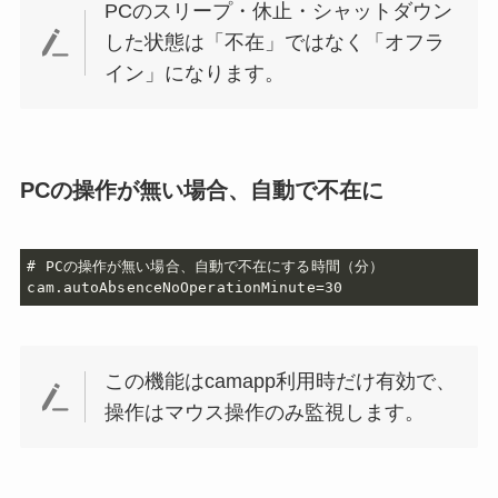
PCのスリープ・休止・シャットダウン
した状態は「不在」ではなく「オフラ
イン」になります。
PCの操作が無い場合、自動で不在に
# PCの操作が無い場合、自動で不在にする時間（分）

cam.autoAbsenceNoOperationMinute=30
この機能はcamapp利用時だけ有効で、
操作はマウス操作のみ監視します。