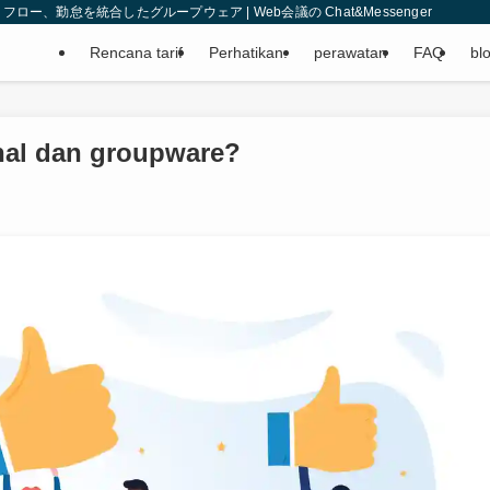
、勤怠を統合したグループウェア | Web会議の Chat&Messenger
Rencana tarif
Perhatikan.
perawatan
FAQ
bl
nal dan groupware?