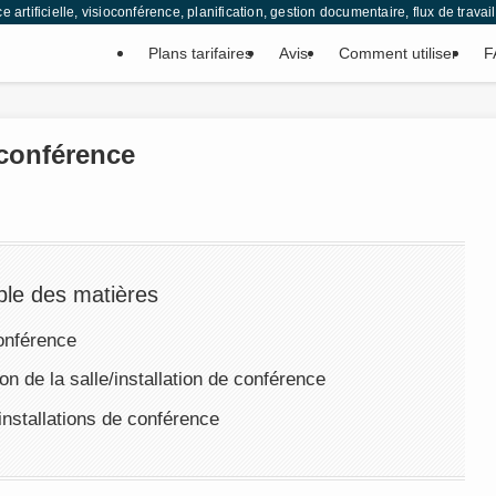
ce artificielle, visioconférence, planification, gestion documentaire, flux de tr
Plans tarifaires
Avis.
Comment utiliser
F
 conférence
ble des matières
conférence
on de la salle/installation de conférence
installations de conférence