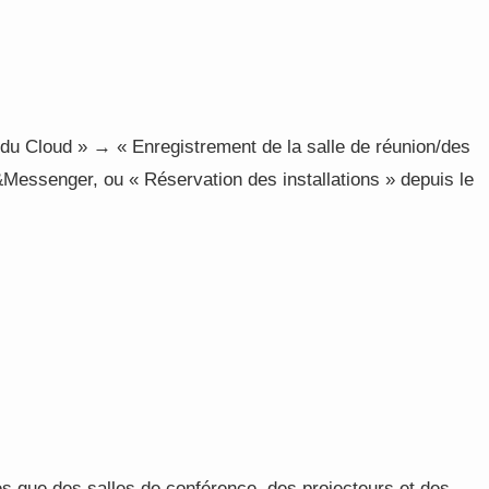
du Cloud » → « Enregistrement de la salle de réunion/des
&Messenger, ou « Réservation des installations » depuis le
les que des salles de conférence, des projecteurs et des