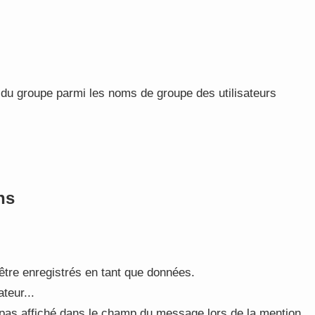
du groupe parmi les noms de groupe des utilisateurs
ns
être enregistrés en tant que données.
teur...
it pas affiché dans le champ du message lors de la mention