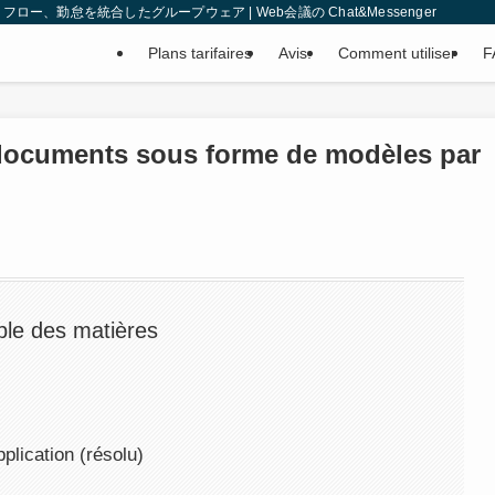
、勤怠を統合したグループウェア | Web会議の Chat&Messenger
Plans tarifaires
Avis.
Comment utiliser
F
s documents sous forme de modèles par
ble des matières
plication (résolu)