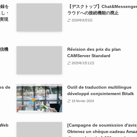
事録を
【デスクトップ】Chat&Messenge
こし・
ラウドへの接続機能の廃止
実現
2026年8月5日
信機
Révision des prix du plan
CAMServer Standard
2025年3月11日
es de
Outil de traduction multilingue
développé conjointement Bitalk
18 février 2024
 Web
[Campagne de soumission d'avis
Obtenez un chèque-cadeau Ama