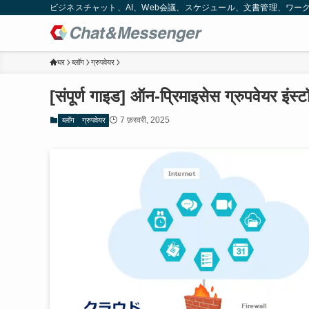
ビジネスチャット、AI、Web会議、スケジュール、文書管理、ワークフロー
घर
ब्लॉग
ग्रुपवेयर
[संपूर्ण गाइड] ऑन-प्रिमाइसेस ग्रुपवेयर इंस
7 फ़रवरी, 2025
ब्लॉग
ग्रुपवेयर